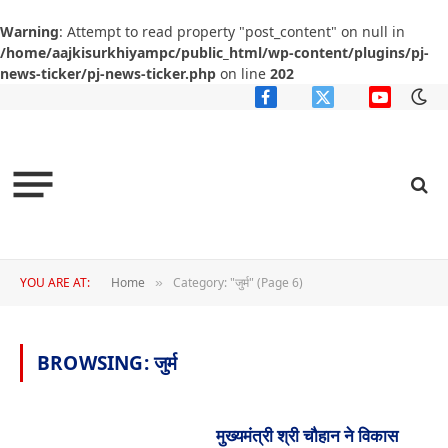
Warning
: Attempt to read property "post_content" on null in
/home/aajkisurkhiyampc/public_html/wp-content/plugins/pj-
news-ticker/pj-news-ticker.php
on line
202
Facebook
X
YouTube
(Twitter)
YOU ARE AT:
Home
Category: "जुर्म" (Page 6)
»
BROWSING:
जुर्म
मुख्यमंत्री श्री चौहान ने विकास