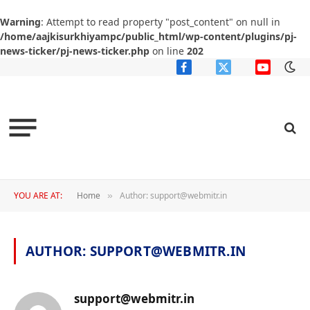
Warning
: Attempt to read property "post_content" on null in
/home/aajkisurkhiyampc/public_html/wp-content/plugins/pj-
news-ticker/pj-news-ticker.php
on line
202
Facebook
X
YouTube
(Twitter)
YOU ARE AT:
Home
Author: support@webmitr.in
»
AUTHOR:
SUPPORT@WEBMITR.IN
support@webmitr.in