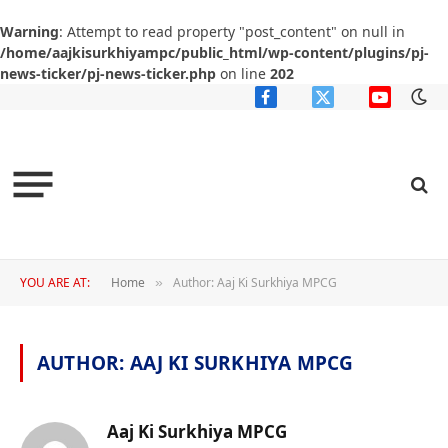
Warning
: Attempt to read property "post_content" on null in
/home/aajkisurkhiyampc/public_html/wp-content/plugins/pj-
news-ticker/pj-news-ticker.php
on line
202
Facebook
X
YouTube
(Twitter)
YOU ARE AT:
Home
Author: Aaj Ki Surkhiya MPCG
»
AUTHOR:
AAJ KI SURKHIYA MPCG
Aaj Ki Surkhiya MPCG