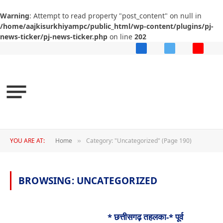
Warning
: Attempt to read property "post_content" on null in
/home/aajkisurkhiyampc/public_html/wp-content/plugins/pj-
news-ticker/pj-news-ticker.php
on line
202
Facebook
X
YouTub
(Twitter)
YOU ARE AT:
Home
Category: "Uncategorized" (Page 190)
»
BROWSING:
UNCATEGORIZED
* छत्तीसगढ़ तहलका-* पूर्व