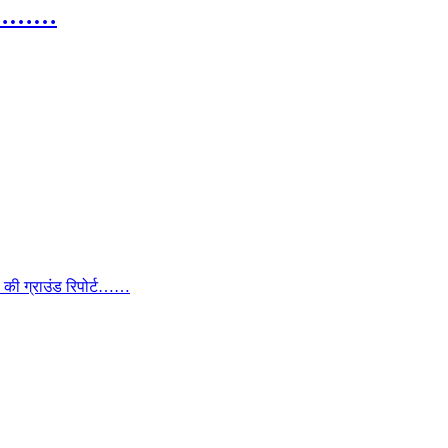
 गुर………
ा की ग्राउंड रिपोर्ट……