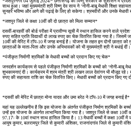
*जशपुरनगर 04 जुलाई 2024/* छत्तीसगढ़ की विष्णु सरकार के सुशासन में प्रदेश के 
साथ हुआ। जहां मुख्यमंत्री श्री विष्णु देव साय ने ‘नोनी-बाबू मेधावी शिक्षा स
सुनहरे भविष्य और आगे की पढ़ाई के लिए हो सकेगा। श्रमवीरों और उनके मेधावी बच
*जशपुर जिले से कक्षा 10वीं की दो छात्रा को मिला सम्मान*
दसवीं-बारहवीं की बोर्ड परीक्षा में प्रावीण्य सूची में स्थान हासिल करने वाले प्
रुपए सहित प्रति विद्यार्थी दो लाख रुपए का चेक वितरित किया गया है। जिसमें जशप
10वीं की मेरिट में टॉप-10 में जगह बनाई है। योजना के तहत इन दोनों छात्रा को मु
छात्राओं के माता-पिता और उनके अभिभावकों को भी मुख्यमंत्री श्री ने बधाई दीं।
*पंजीकृत निर्माणी श्रमिकों के मेधावी बच्चों को प्रदान किए गए चेक*
जनदर्शन कार्यक्रम से पहले पंजीकृत निर्माणी श्रमिकों के बच्चों को ‘नोनी-बाबू
शुभकामनाएं दी। कार्यक्रम में श्रम मंत्री श्री लखन लाल देवांगन भी मौजूद रहे। म
रुपए की सहायता राशि का चेक वितरित किए। मेधावी बच्चों को प्रदान किए गए द
*दसवीं की मेरिट में छात्रा मोना यादव और उमा बरेठ ने टॉप-10 में जगह बनाई है*
यहां यह उल्लेखनीय है कि इस योजना के अंतर्गत पंजीकृत निर्माण श्रमिकों के बच्चों
उन्हें इस योजना के अंतर्गत लाभान्वित किया गया है। जशपुर जिले से कक्षा 10वीं क
97.17ः के 10वां स्थान साथ हासिल किया है। 13 मेधावी बच्चों में कक्षा 10वीं में
आयुष कुमार, बलरामपुर जिले से कुमारी अंशिका, राजनांदगांव जिले से कुमारी वंशिक