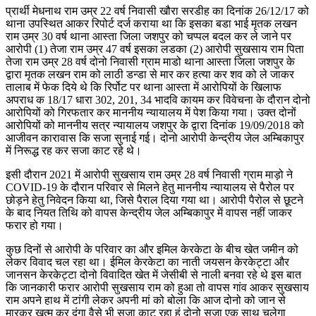
प्रार्थी मेधनाथ राम उम्र 22 वर्ष निवासी खौरा सरडीह का दिनांक 26/12/17 को
थाना उपस्थित आकर रिपोर्ट दर्ज कराया था कि इसका बडा भाई मृतक लखन
राम उम्र 30 वर्ष थाना आस्ता जिला जशपुर को चप्पल बदल कर ले जाने पर
आरोपी (1) तेजा राम उम्र 47 वर्ष इसका लडका (2) आरोपी सुखसाय राम पिता
तेजा राम उम्र 28 वर्ष दोनो निवासी ग्राम माडो थाना आस्ता जिला जशपुर के
द्वारा मृतक लखन राम को लाठी डन्डा से मार कर हत्या कर शव को ले जाकर
तालाब में फेक दिये थे कि रिर्पोट पर थाना आस्ता में आरोपियों के खिलाफ
अपराध क 18/17 धारा 302, 201, 34 भादवि कायम कर विवेचना के दौरान दोनो
आरोपियों को गिरफतार कर माननीय न्यायालय में पेश किया गया। उक्त दोनों
आरोपियों को माननीय सत्र न्यायालय जशपुर के द्वारा दिनांक 19/09/2018 को
आजीवन कारावास कि सजा सुनाई गई। दोनो आरोपी केन्द्रीय जेल अम्बिकापुर
में निरूद्ध रह कर सजा काट रहे थे।
इसी दौरान 2021 में आरोपी सुखसाय राम उम्र 28 वर्ष निवासी ग्राम माड़ो ने
COVID-19 के दौरान परिवार से मिलने हेतु माननीय न्यायालय से पैरोल पर
छोड़ने हेतु निवेदन किया था, जिसे पैराल दिया गया था। आरोपी पैरोल से छूटने
के बाद नियत तिथि को वापस केन्द्रीय जेल अम्बिकापुर में वापस नहीं जाकर
फरार हो गया।
कुछ दिनों से आरोपी के परिवार का और इमिल केरकेटा के बीच खेत जमीन को
लेकर विवाद चल रहा था। ईमिल केरकेटा का नाती जयसन केरकेट्टा और
जानसन केरकेट्टा दोनो विवादित खेत में जेसीबी से नाली बनवा रहे थे इस बात
कि जानकारी फरार आरोपी सुखसाय राम को हुआ तो वापस गांव आकर सुखसाय
राम अपने हाथ में टांगी लेकर अपनी मां को बोला कि आज दोनो को जान से
मारकर खत्म कर दूंगा वैसे भी सजा काट रहा हूं दोनो सजा एक साथ चलेगा