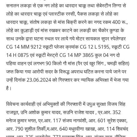
सनातन लकड़ा से एक नग लोहे का धारदार चाकू तथा सेबेस्टीन तिग्गा से
लोहे का धारदार चाकू एवं प्लास्टीक रस्सी, पैकस लकड़ा से लोहे का
धारदार चाकू, संतोष लकड़ा से मांस बिक्री करने का नगद रकम 400 रू.,
लोहे का कुल्हाड़ी एवं मांस रखकर काटने का लकड़ी का चैकोर कुण्डा के
साथ उनके द्वारा घटना स्थल पर लाये गये मोटर सायकल सुपर स्पेलेण्डर
CG 14 MM 9212 स्कूटी प्लेजर क्रमांक CG 12 L 5195, स्कूटी CG
14 H 0875 एवं स्कूटी मेस्ट्रो CG 14 MP 3865 कुल 04 नग दो
पहिया वाहन एवं लगभग 90 किलो गौ मांस (पैर एवं खुर सिंग , चमड़ी सहित)
जप्त किया गया आरोपी सदर के विरूद्ध अपराध घटित करना पाये जाने पर
उन्हें दिनांक 23.06.2024 को गिरफ्तार कर न्यायिक अभिरक्षा में भेजा गया
है।
विवेचना कार्यवाही एवं अभियुक्तों की गिरफ्तारी में उपुअ सुरक्षा विजय सिंह
राजपूत, उनि अशोक कुमार यादव, सउनि राजेश यादव , प्र.आर. 352
मनेाज कुमार भगत, प्र.आर. 117 संजय नागवंशी, आर. 601 सुरेश एक्का,
आर. 790 सुशील तिर्की,म.आर. 640 मधुरवीणा खाखा, आर. 114 शिवचंद
भगत, आर. 325 अनसेलेम, 773 प्रकाश मिंज, आर. संजय साय, सैनिक