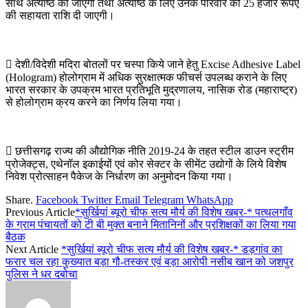
साथ अंत्येष्ठि की जाएगी तथा अंत्येष्ठि के लिए उनके परिवार को 25 हजार रूपए
की सहायता राशि दी जाएगी।
 देशी/विदेशी मदिरा बोतलों पर चस्पा किये जाने हेतु Excise Adhesive Label
(Hologram) होलोग्राम में अधिक सुरक्षात्मक फीचर्स उपलब्ध कराने के लिए
भारत सरकार के उपक्रम भारत प्रतिभूति मुद्रणालय, नासिक रोड (महाराष्ट्र)
से होलोग्राम क्रय करने का निर्णय लिया गया।
 छत्तीसगढ़ राज्य की औद्योगिक नीति 2019-24 के तहत स्टील डाउन स्ट्रीम
प्रोजेक्ट्स, एथेनॉल इकाईयों एवं कोर सेक्टर के सीमेंट उद्योगों के लिये विशेष
निवेश प्रोत्साहन पैकेज के निर्धारण का अनुमोदन किया गया।
Share.
Facebook
Twitter
Email
Telegram
WhatsApp
Previous Article
*सुर्खियां ब्यूरो चीफ सत्य मौर्य की विशेष खबर-* पत्थलगाँव
के ग्राम पंचायतों को टी बी मुक्त बनाने मितानिनों और प्रशिक्षकों का लिया गया
बैठक
Next Article
*सुर्खियां ब्यूरो चीफ सत्य मौर्य की विशेष खबर-* डड़गांव का
फरार चल रहा कुख्यात बड़ा गौ-तस्कर एवं बड़ा आरोपी नसीब खान को जशपुर
पुलिस ने धर दबोचा