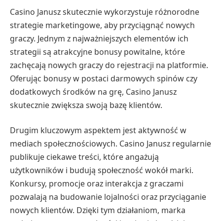
Casino Janusz skutecznie wykorzystuje różnorodne
strategie marketingowe, aby przyciągnąć nowych
graczy. Jednym z najważniejszych elementów ich
strategii są atrakcyjne bonusy powitalne, które
zachęcają nowych graczy do rejestracji na platformie.
Oferując bonusy w postaci darmowych spinów czy
dodatkowych środków na grę, Casino Janusz
skutecznie zwiększa swoją bazę klientów.
Drugim kluczowym aspektem jest aktywność w
mediach społecznościowych. Casino Janusz regularnie
publikuje ciekawe treści, które angażują
użytkowników i budują społeczność wokół marki.
Konkursy, promocje oraz interakcja z graczami
pozwalają na budowanie lojalności oraz przyciąganie
nowych klientów. Dzięki tym działaniom, marka