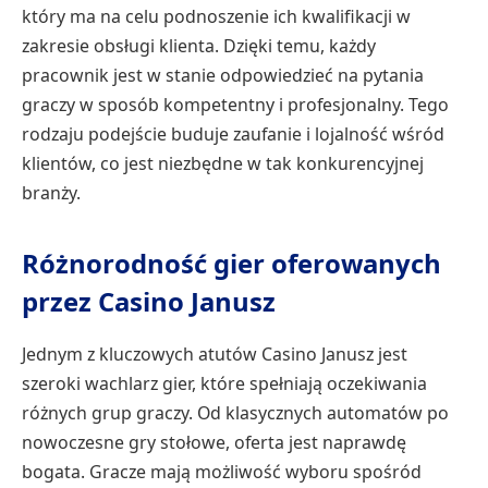
który ma na celu podnoszenie ich kwalifikacji w
zakresie obsługi klienta. Dzięki temu, każdy
pracownik jest w stanie odpowiedzieć na pytania
graczy w sposób kompetentny i profesjonalny. Tego
rodzaju podejście buduje zaufanie i lojalność wśród
klientów, co jest niezbędne w tak konkurencyjnej
branży.
Różnorodność gier oferowanych
przez Casino Janusz
Jednym z kluczowych atutów Casino Janusz jest
szeroki wachlarz gier, które spełniają oczekiwania
różnych grup graczy. Od klasycznych automatów po
nowoczesne gry stołowe, oferta jest naprawdę
bogata. Gracze mają możliwość wyboru spośród