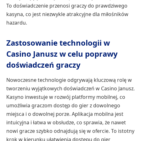
To doświadczenie przenosi graczy do prawdziwego
kasyna, co jest niezwykle atrakcyjne dla miłośników
hazardu.
Zastosowanie technologii w
Casino Janusz w celu poprawy
doświadczeń graczy
Nowoczesne technologie odgrywają kluczową rolę w
tworzeniu wyjątkowych doświadczeń w Casino Janusz.
Kasyno inwestuje w rozwój platformy mobilnej, co
umożliwia graczom dostęp do gier z dowolnego
miejsca i o dowolnej porze. Aplikacja mobilna jest
intuicyjna i łatwa w obsłudze, co sprawia, że nawet
nowi gracze szybko odnajdują się w ofercie. To istotny
krok w kierunku ułatwienia dostępu do gier