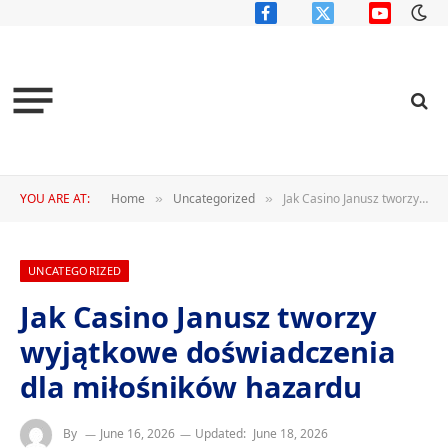
Facebook
X
YouTube
(Twitter)
YOU ARE AT:
Home
Uncategorized
Jak Casino Janusz tworzy wyjątkowe doświadczenia dla miłośników hazardu
»
»
UNCATEGORIZED
Jak Casino Janusz tworzy
wyjątkowe doświadczenia
dla miłośników hazardu
By
June 16, 2026
Updated:
June 18, 2026