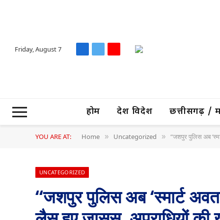
Friday, August 7
Facebook
X
YouTube
(Twitter)
होम
देश विदेश
छत्तीसगढ़ / मध्
YOU ARE AT:
Home
Uncategorized
“जशपुर पुलिस अब ‘स्म
»
»
UNCATEGORIZED
“जशपुर पुलिस अब ‘स्मार्ट अवतार
लैस हुए जासूस, अपराधियों क