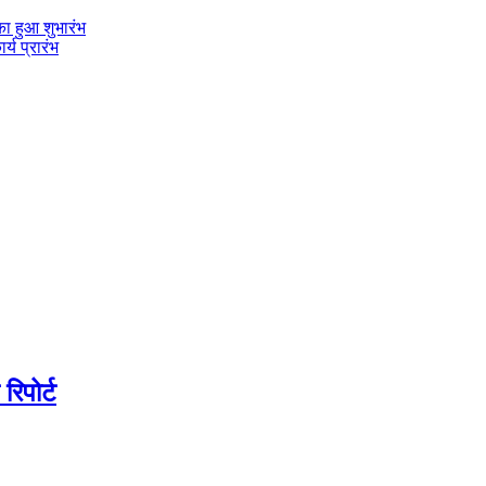
का हुआ शुभारंभ
्य प्रारंभ
िपोर्ट