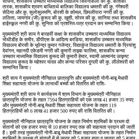
साधना, शासकीय उच्चतर माध्यमिक विद्यालय सिवनीकला की कु. केशिका
तारक, शासकीय श्रवण बाधितार्थ बालिका विद्यालय धमतरी की कु. गंगेश्वरी
सेठिया और कु. सुलोसुलमणि, बोरसी के कोमल, छिपलीपारा नगरी की कु.
ललिता, जामगांव (जी) कुरूद की कु. खुशी, सोरम की कु. सानिया तथा शासकीय
हाईस्कूल नगरी की कु. सुनिता को प्रशस्ति-पत्र प्रदान कर सम्मानित किया।
मुख्यमंत्री श्री साय ने बारहवीं कक्षा के शासकीय उच्चतर माध्यमिक विद्यालय
भोथीडीह के समीर, डीपीएस के आदित्य बरडिया, शासकीय उच्चतर माध्यमिक
विद्यालय बोरसी के भूपेन्द्र कुमार गजेन्द्र, विद्याकुंज विद्यालय धमतरी के प्रियांशु
देवांगन, महानदी एकेडमी नगरी की कुमारी ताइबा फातिमा, शासकीय कन्या
उच्चतर माध्यमिक विद्यालय कुरूद की कुमारी हेमार, स्वामी आत्मानंद उत्कृष्ट
विद्यालय कुरूद के महेश्वर यादव और कन्या परिसर दुगली की कु. लीलेश्वरी को
सम्मानित किया।
श्री साय ने मुख्यमंत्री नौनिहाल छात्रवृत्ति और मुख्यमंत्री नोनी-बाबू मेधावी
शिक्षा सहायता योजना के लाभार्थी बच्चों को वितरित की राशि-
मुख्यमंत्री श्री साय ने कार्यक्रम में श्रम विभाग के मुख्यमंत्री नौनिहाल
छात्रवृत्ति योजना के तहत 7594 हितग्राहियों को एक लाख 41 हजार 35 रुपए
और मुख्यमंत्री नोनी-बाबू मेधावी शिक्षा सहायता योजना के तहत 119
हितग्राहियों को 6 लाख 41 हजार 500 रुपए की राशि वितरित की।
मुख्यमंत्री नौनिहाल छात्रवृत्ति योजना के तहत निर्माण श्रमिकों के प्रथम दो
संतानों को एक हजार रुपए से 10 हजार रुपए तक की सहायता प्रदान की जाती
है। इसी तरह मुख्यमंत्री नोनी-बाबू मेधावी शिक्षा सहायता योजना के तहत निर्माण
श्रमिकों के प्रथम दो संतानों में से छात्र को 5 हजार रुपए व छात्रा को 5 हजार