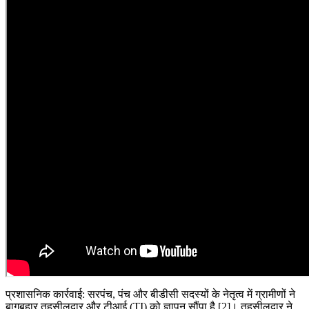
प्रशासनिक कार्रवाई: सरपंच, पंच और बीडीसी सदस्यों के नेतृत्व में ग्रामीणों ने
बागबहार तहसीलदार और टीआई (TI) को ज्ञापन सौंपा है [2]। तहसीलदार ने