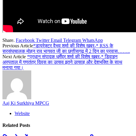
Share.
Facebook
Twitter
Email
Telegram
WhatsApp
Previous Article
*डायरेक्टर वैभव शर्मा की विशेष खबर-* RSS के
सरसंघचालक मोहन राव भागवत जी का छत्तीसगढ़ में 2 दिन का प्रवास……..
Next Article
*प्रधान संपादक धर्मेंद्र शर्मा की विशेष खबर-* डिवाइन
अस्पताल में गणतंत्र दिवस का उत्सव इतने उत्साह और देशभक्ति के साथ
मनाया गया।
Aaj Ki Surkhiya MPCG
Website
Related
Posts