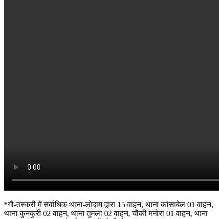
*गौ-तस्करी में सर्वाधिक थाना-लोदाम द्वारा 15 वाहन, थाना कांसाबेल 01 वाहन,
थाना कुनकुरी 02 वाहन, थाना तुमला 02 वाहन, चौकी मनोरा 01 वाहन, थाना