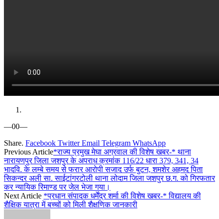
—00—
Share.
Facebook
Twitter
Email
Telegram
WhatsApp
Previous Article
*राज्य प्रमुख मेघा अग्रवाल की विशेष खबर-* थाना
नारायणपुर जिला जशपुर के अपराध क्रमांक 116/22 धारा 379, 341, 34
भादवि. के लम्बे समय से फरार आरोपी सजाद उर्फ बुटन, शमशेर अहमद पिता
सिकन्दर अली सा. साईटांगरटोली थाना लोदाम जिला जशपुर छ.ग. को गिरफतार
कर न्यायिक रिमाण्ड पर जेल भेजा गया।
Next Article
*प्रधान संपादक धर्मेंद्र शर्मा की विशेष खबर-* विद्यालय की
शैक्षिक यात्रा में बच्चों को मिली शैक्षणिक जानकारी