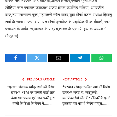
वरिष्ठ नेता हरजीत सिंह भाटिया,अनिल मित्तल,प्रदीप गुप्ता,संजय
लोहिया,नगर पंचायत उपाध्यक्ष अजय बंसल,रूपसिंह राठिया, अमरजीत
बाज,श्यामनारायण गुप्ता,महामंत्री नरेश यादव,युवा मोर्चा मंडल अध्यक्ष हिमांशु
शर्मा के साथ भाजपा व समस्त मोर्चा प्रकोष्ठ के पदाधिकारी कार्यकर्ता,नगर
पंचायत के पार्षदगण,जनपद के सदस्य,शक्ति के प्रभारी बूथ के अध्यक्ष भी
मौजूद रहे।
Facebook
Twitter
Email
Telegram
WhatsA
PREVIOUS ARTICLE
NEXT ARTICLE
*प्रधान संपादक धर्मेंद्र शर्मा की विशेष
*प्रधान संपादक धर्मेंद्र शर्मा की विशेष
खबर-* PTM पर जरूरी वार्ता लाब
खबर-* भारत मां, महापुरुषों,
किया गया पालक एवं अध्यापकों द्वारा
क्रांतिकारियों और वीर सैनिकों के प्रति
बच्चों के शिक्षा के विषय में………..
कृतज्ञता का भाव है तिरंगा यात्रा………