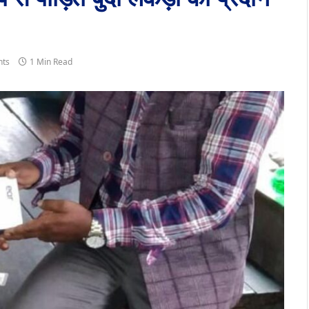
ts
1 Min Read