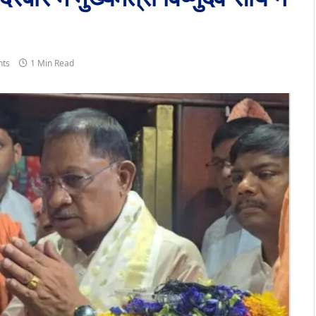
ts
1 Min Read