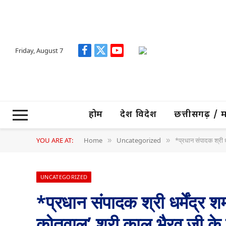
Friday, August 7
Facebook
X
YouTube
(Twitter)
होम
देश विदेश
छत्तीसगढ़ / मध्
YOU ARE AT:
Home
Uncategorized
*प्रधान संपादक श्री धर
»
»
UNCATEGORIZED
*प्रधान संपादक श्री धर्मेंद्र 
कोतवाल’ श्री काल भैरव जी के दरब