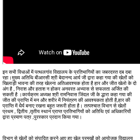
इन सभी विधाओं में पत्थलगांव विद्यालय के प्रतिभागियों का जबरदस्त दब दबा
रहा।मुख्य अतिथि बीआरसी श्री बेदानन्द आर्य जी द्वारा कहा गया की खेलों को
खिलाड़ी भावना की तरह खेलना अतिआवश्यक होता है हार और जीत खेलो के दो
अंग है , निराश और हताश न होकर अनवरत अभ्यास से सफलता अर्जित की
सकती है ।कार्यक्रम अध्यक्ष श्री रामनिवास जिंदल जी के द्धारा कहा गया की
जीत की प्राप्ति में मन और शरीर में नियंत्रण की आवश्यकता होती है,हार की
प्राप्ति में धैर्य बनाए रखना बहुत जरूरी होता है। तत्पश्चात विभाग से खेलों
प्रथम , द्वितीय ,तृतीय स्थान प्राप्त प्रतिभागियों को अतिथि एवं अधिकारियों
द्वारा प्रमाण पत्र ,पुरस्कार प्रदान किया गया।
विभाग से खेलों को संपादित करने आए हुए खेल प्रमुखों को आयोजक विद्यालय