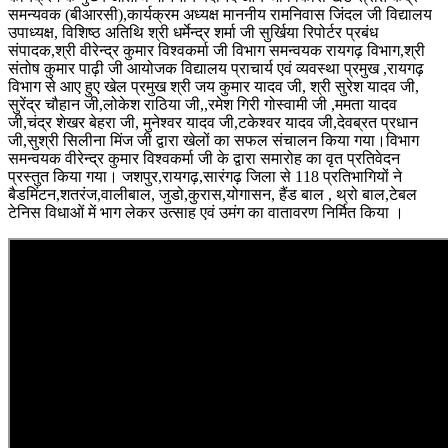
समन्यवक (बीआरसी),कार्यक्रम अध्यक्ष माननीय रामनिवास जिंदल जी विद्यालय
उपाध्यक्ष, विशिष्ठ अतिथि श्री धर्मेन्द्र शर्मा जी सुर्खिया रिपोर्टर प्रबंध
संपादक,श्री वीरेन्द्र कुमार विश्वकर्मा जी विभाग समन्वयक रायगढ़ विभाग,श्री
संतोष कुमार पाढ़ी जी आयोजक विद्यालय प्राचार्य एवं व्यवस्था प्रमुख ,रायगढ़
विभाग से आए हुए खेल प्रमुख श्री जय कुमार यादव जी, श्री सुरेश यादव जी,
सुरेंद्र चौहान जी,लोकेश राठिया जी,,रमेश गिरी गोस्वामी जी ,ममता यादव
जी,चंद्र शेखर बेहरा जी, मुनेश्वर यादव जी,टकेश्वर यादव जी,देवब्रत प्रधान
जी,सुश्री सिलीना मिंज जी द्वारा खेलों का सफल संचालन किया गया।विभाग
समन्वयक वीरेन्द्र कुमार विश्वकर्मा जी के द्वारा समारोह का वृत प्रतिवेदन
प्रस्तुत किया गया। जशपुर,रायगढ़,सारंगढ़ जिला से 118 प्रतिभागियों ने
बैडमिंटन,शतरंज,वालीबाल, जुडो,कुरास,योगासन, हैंड बाल , थ्रो बाल,टेबल
टेनिस विधाओं में भाग लेकर उत्साह एवं उमंग का वातावरण निर्मित किया ।