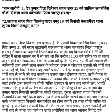
*नाम आरोपी -1. देव कुमार पिता दिलेश्वर यादव उम्र 25 वर्ष साकिन ऊपरधिंचा
चौकी दोकड़ा थाना कांसाबेल जिला जशपुर (छ.ग)*
*2.आकाश यादव पिता खिरबंधु यादव उम्र 19 वर्ष निवासी भेलवामेंडर थाना
तुमला जिला जशपुर( छ.ग)*
मामले का संक्षिप्त विवरण इस प्रकार है कि प्रार्थी विक्रान्त सिंह पिता भुनेश्वर
सिंह उम्म्र 31 वर्ष ग्राम खुटापानी प्रधानपारा थाना बागबहार जिला जशपुर
(छ.ग.) ने थाना बागबहार में रिपोर्ट दर्ज कराया कि यह दिनांक 08.01.25 की
रात्रि में खाना खाकर घर में सो रहा था कि करीब 11.00 बजे रात्रि घर के बाहर
आहट होने पर निकलकर देखा तो पाया की इसके ट्रेक्टर ट्राली को अज्ञात तीन
व्यक्तियों द्वारा अपने लाल कलर के महेन्द्रा इंजन में जोड़कर ट्राली को चोरी कर
ले जा रहे थे, जिसे देखकर वह अपने पडोसी, पवित्र यादव को ट्रेक्टर ट्राली
चोरी कर ले जाने की बात बताने पर उसके साथ टंकेश्वर यादव, ऋषि पैंकरा के
आने के बाद वे चारों मोटर सायकल से उनका पीछा करते बेलडेगी झंडाघाट पहुंचे,
जहां इनके द्वारा रोकने पर तीनो व्यक्ति ट्रेक्टर से उतर कर भागने लगे, भागते
समय उनके द्वारा दो व्यक्ति को पकड़ा गया, जिनसे पूछने पर अपना नाम देव
कुमार यादव निवासी उपरधिंचा चौकी दोकड़ा, दूसरा आकाश यादव निवासी
भैलवामँडेर का रहने वाला बताया एवं तीसरा व्यक्ति भागने वाला का नाम भजराज
ऊर्फ भजन यादव निवासी भैलवामँडेर का होना बताये इस तरह तीनो व्यक्ति को
प्रार्थी द्वारा ट्रेक्टर ट्राली जिसकी कीमत एक लाख पचास हजार रूपये है को
चोरी कर ले जाना पाए जाने पर उक्त आरोपियों को थाना लाकर रिपोर्ट दर्ज