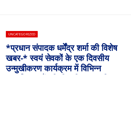
UNCATEGORIZED
*प्रधान संपादक धर्मेंद्र शर्मा की विशेष
खबर-* स्वयं सेवकों के एक दिवसीय
उन्मुखीकरण कार्यक्रम में विभिन्न
सामाजिक मुद्दों की दी गयी जानकारी
By
Aaj Ki Surkhiya MPCG
September 21, 2024
No Comments
2 Mins Read
*पुलिस अधीक्षक ने ‘जय हो’ स्वयं सेवकों का किया उत्साहवर्धन*