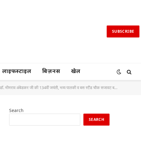
SUBSCRIBE
लाइफस्टाइल
बिज़नस
खेल
राव अंबेडकर जी की 134वीं जयंती, भव्य पालकी व बस स्टैंड चौक सजावट बना आकर्षण का केंद्र
Search
SEARCH