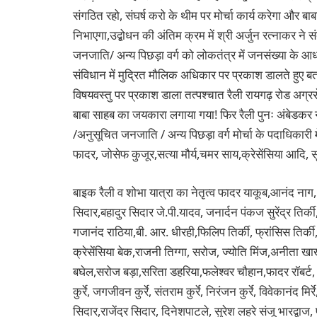
संगठित रहो, संघर्ष करो के थीम पर मोर्चा कार्य करेगा और बा
निभाएगा,उद्बोधन की अंतिम क्रम में श्री अर्जुन रत्नाकर 
जनजाति/ अन्य पिछड़ा वर्ग को लोकतंत्र में जनसंख्या के आधार 
संविधान में मुद्रित मौलिक अधिकार पर प्रकाश डालते हुए बताया
विषयवस्तु पर प्रकाश डाला तत्पश्चात रैली रायगढ़ रोड अग्
बाबा साहब का जयकारा लगाया गया! फिर रैली पुनः अंबेडकर न
/अनुसूचित जनजाति / अन्य पिछड़ा वर्ग मोर्चा के पदाधिकारी
फादर, जोसेफ कुजूर,सत्या मौर्य,चमर साय,क्रेसेंसिया आदि,
बाइक रैली व शोभा यात्रा का नेतृत्व फादर याकूब,आनंद नाग, अ
सिदार,बहादुर सिदार जे.पी.यादव, जनार्दन पंकज सुरेंद्र तिर्की
गजानंद राठिया,बी. आर. धीरही,फिलिप तिर्की, फ्रांसिस तिर्की,
क्रेसेंसिया बेक,राजनी तिग्गा, सरोज, ज्योति मिंज,अनीता खाख
बघेल,सरोज बड़ा,सरिता डहरिया,फलेश्वर चौहान,फादर रॉबर्ट, 
कुर्रे, जगजीवन कुर्रे, संतराम कुर्रे, निरंजन कुर्रे, विवेकानंद म
सिदार,राजेंद्र सिदार, दिनेशपाटले, सुरेश लहरे संजू भारद्