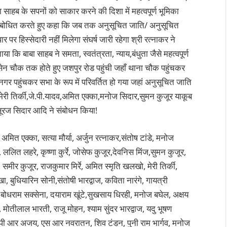
बा साहब के सपनों को साकार करने की दिशा में महत्वपूर्ण भूमिका
ने संबोधित करते हुए कहा कि जब तक अनुसूचित जाति/ अनुसूचित
पर हिस्सेदारी नहीं मिलेगा संघर्ष जारी रहेगा श्री रत्नाकर ने
 कि बाबा साहब ने समता, स्वतंत्रता, न्याय,बंधुता जैसे महत्वपूर्ण
रसेन चौक तक होते हुए जशपुर रोड पहुंची जहाँ थाना चौक पहुंचकर
गर पहुंचकर सभा के रूप में परिवर्तित हो गया जहां अनुसूचित जाति
 मेरी तिर्की,जे.पी.यादव,अमित एक्का,मनोज सिदार,सुमन कुजूर याकूब
 सूरज सिदार आदि ने संबोधन किया!
मित एक्का, सत्या मौर्या, अर्जुन रत्नाकर,संतोष टांडे, मनोज
, ललित लहरे, कृष्णा कुर्रे, जोसेफ कुजूर,देवनिस मिंज,सुमन कुजूर,
 समीर कुजूर, राजकुमार मिर्रे, अमित स्मृति खलखो, मेरी तिर्की,
ा, बुधियारिन सोनी,संतोषी भारद्वाज, कविता नारंगे, गायत्री
बोधराम सक्सेना, दयाराम खूंटे,सुखसाय धिरही, मनोज बघेल, अक्षय
िर्रे, मोतीलाल भारती, राजू मोहन, श्याम सुंदर भारद्वाज, यदु भूषण
वाज, पी आर अजय, एस आर नवरातन, शिव टंडन, पुनी राम भार्गव, मनोज