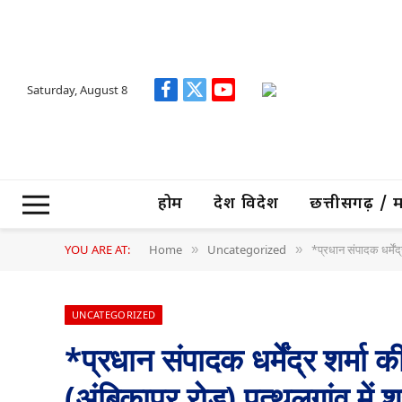
Saturday, August 8
Facebook
X
YouTube
(Twitter)
होम
देश विदेश
छत्तीसगढ़ / मध्
YOU ARE AT:
Home
Uncategorized
*प्रधान संपादक धर्मेंद्
»
»
UNCATEGORIZED
*प्रधान संपादक धर्मेंद्र शर्मा क
(अंबिकापुर रोड) पत्थलगांव में श