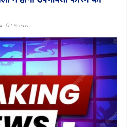
ts
1 Min Read