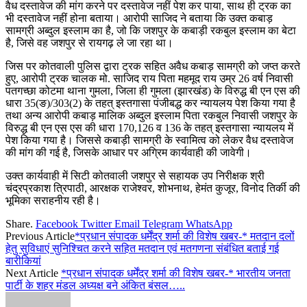
वैध दस्तावेज की मांग करने पर दस्तावेज नहीं पेश कर पाया, साथ ही ट्रक का
भी दस्तावेज नहीं होना बताया। आरोपी साजिद ने बताया कि उक्त कबाड़
सामग्री अब्दुल इस्लाम का है, जो कि जशपुर के कबाड़ी रकबुल इस्लाम का बेटा
है, जिसे वह जशपुर से रायगढ़ ले जा रहा था।
जिस पर कोतवाली पुलिस द्वारा ट्रक सहित अवैध कबाड़ सामग्री को जप्त करते
हुए, आरोपी ट्रक चालक मो. साजिद राय पिता महमूद राय उम्र 26 वर्ष निवासी
पतगच्छा कोटमा थाना गुमला, जिला ही गुमला (झारखंड) के विरुद्ध बी एन एस की
धारा 35(ङ)/303(2) के तहत् इस्तगासा पंजीबद्ध कर न्यायलय पेश किया गया है
तथा अन्य आरोपी कबाड़ मालिक अब्दुल इस्लाम पिता रकबुल निवासी जशपुर के
विरुद्ध बी एन एस एस की धारा 170,126 व 136 के तहत् इस्तगासा न्यायलय में
पेश किया गया है। जिससे कबाड़ी सामग्री के स्वामित्व को लेकर वैध दस्तावेज
की मांग की गई है, जिसके आधार पर अग्रिम कार्यवाही की जावेगी।
उक्त कार्यवाही में सिटी कोतवाली जशपुर से सहायक उप निरीक्षक श्री
चंद्रप्रकाश त्रिपाठी, आरक्षक राजेश्वर, शोभनाथ, हेमंत कुजूर, विनोद तिर्की की
भूमिका सराहनीय रही है।
Share.
Facebook
Twitter
Email
Telegram
WhatsApp
Previous Article
*प्रधान संपादक धर्मेंद्र शर्मा की विशेष खबर-* मतदान दलों
हेतु सुविधाएं सुनिश्चित करने सहित मतदान एवं मतगणना संबंधित बताई गई
बारीकियां
Next Article
*प्रधान संपादक धर्मेंद्र शर्मा की विशेष खबर-* भारतीय जनता
पार्टी के शहर मंडल अध्यक्ष बने अंकित बंसल…..