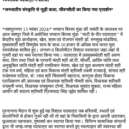
*जनजातीय संस्कृति से जुड़ी कला, जीवनशैली का किया गया प्रदर्शन*
*जशपुरनगर 13 नवंबर 2024/* भगवान बिरसा मुंडा की जयंती के उपलक्ष्य पर
आज जशपुर जिले में अयोजित भगवान बिरसा मुंडा ’’माटी के वीर पदयात्रा’’ में
केंद्रीय युवा कार्यक्रम, खेल, श्रम एवं रोजगार मंत्री डॉ. मनसुख मांडविया,
मुख्यमंत्री श्री विष्णुदेव साय के साथ 10 हजार से अधिक माय भारत युवा
स्वयंसेवक शामिल हुए। लगभग 8 किलोमीटर विशाल पदयात्रा जहां-जहां से
गुजरी वहां पर भव्य स्वागत किया गया। पदयात्रा में उपमुख्यमंत्री श्री अरुण
साव, वित्त तथा जिले के प्रभारी मंत्री श्री ओ.पी. चौधरी, आदिम जाति तथा
अनुसूचित जाति मंत्री श्री रामविचार नेताम, खेल एवं युवा कल्याण मंत्री श्री
टंक राम वर्मा, महिला एवं बाल विकास मंत्री श्रीमती लक्ष्मी राजवाड़े, सांसद श्री
राधेश्याम राठिया, संासद श्री चिंतामणी महाराज, सरगुजा क्षेत्र विकास
प्राधिकरण की उपाध्यक्ष एवं विधायक श्रीमती गोमती साय, विधायक श्रीमती
रायमुनी भगत, विधायक रामकुमार टोप्पो, विधायक सुशांत शुक्ला, राज्य महिला
आयोग की सदस्य श्रीमती प्रियम्वदा सिंह जूदेव शामिल रही।
पुरनानगर मैदान से शुरू हुई यह विशाल पदयात्रा जब बस्तियों, स्थलों एवं
कालोनियों से होकर गुजर रही थी तो वहां के निवासियों के द्वारा आरती उतारकर,
फूलमाला पहनाकर, पुष्पवर्षा कर स्वागत किया गया। विभिन्न सामाजिक संगठनों
द्वारा भी जगह-जगह पदयात्रा का स्वागत करते हुए स्वल्पाहार की व्यवस्था की