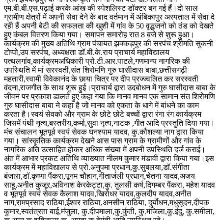
एम.बी.बी.एस.पढ़ाई करके आंख की स्पेशलिस्ट डॉक्टर बन गई हैं।दो साल
ग्रामीण क्षेत्रों में अपनी सेवा देने के बाद वर्तमान में अंबिकापुर अस्पताल में सेवा दे
रही हैं अपनी बेटी की सफलता की खुशी में गांव के 50 वृद्धजनो को ठंड को देखते
हुए कंबल वितरण किया गया। समापन समारोह रात 8 बजे से शुरू हुआ।
कार्यक्रम की मुख्य अतिथि ग्राम पंचायत झक्कड़पुर की सरपंच श्रीमति सुकनी
टोप्पो,उप सरपंच, अध्यक्षता डॉ.बी.के.राय प्राचार्य महाविद्यालय
पत्थलगांव,कार्यक्रमअधिकारी प्रो.टी.आर.पाटले,गणमान्य नागरिक की
उपस्थिति में मां सरस्वती,संत शिरोमणि गुरु घासीदास बाबा,छत्तीसगढ़ी
महतारी,स्वामी विवेकानंद के छाया चित्र पर दीप प्रज्ज्वलित कर सरस्वती
वंदना,राजगीत के साथ शुरू हुई।प्राचार्य द्वारा उदबोधन में गुरु घासीदास बाबा के
जीवन पर प्रकाश डालते हुए कहा गया कि मानव मानव एक सामान संत शिरोमणि
गुरु घासीदास बाबा ने कहा है जो मानव को एकता के धागे में बांधने का काम
करता है।स्वयं सेवको और ग्राम के छोटे छोटे बच्चों द्वारा रंगा रंग कार्यक्रम
जिसमें पंथी नृत्य,बस्तरीय,कर्मा,सुवा नृत्य,नाटक ,गीत आदि प्रस्तुति दिया गया।
मंच संचालन भूतपूर्व स्वयं सेवक घनश्याम यादव, कु.कौशल्या नाग द्वारा किया
गया। सांस्कृतिक कार्यक्रम देखने आस पास ग्राम के ग्रामीणों और गांव के
नागरिक अति उत्साहित होकर अधिक संख्या में अपनी उपस्थिति दर्ज कराई।
अंत में आभार प्रकट अतिथि व्याख्यात नीलम कुमार मंडावी द्वारा किया गया।इस
कार्यक्रम में महाविद्यालय से प्रो.अनुपमा प्रधान,कु.सुबलया,डॉ.संगीता
बंजारा,डॉ.कृष्णा पैंकरा,पूनम चौहान,गीताजंली प्रधान,चेतना यादव,अजय
साहू,अनीत कुजूर,अविनाश केरकेट्टा,कु. तुलसी कर्ष,दिगम्बर पैंकरा, महेश यादव
व भूतपूर्व स्वयं सेवक कैलाश यादव,खिरोधर यादव,कुलदीप यादव,अनीत
नाग,रामप्रसाद राठिया,ईश्वर राठिया,अनसीन राठिया, दुर्योधन,मधुसूदन,दीपक
कुमार,स्वतंत्रता बाई,मंजुला, कु.दीपमाला,कु.कुंती, कु.मंजिला,कु.इंदु, कु.समीला,