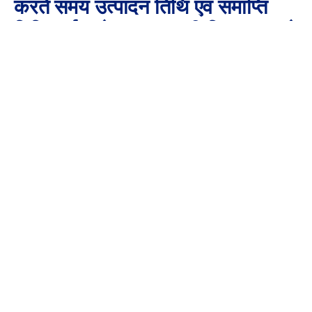
करते समय उत्पादन तिथि एवं समाप्ति
तिथि दर्ज वाले समान का ही विक्रय करने
के लिए कहा गया हैं। दुकान में
By
Aaj Ki Surkhiya MPCG
August 27, 2024
No Comments
1 Min Read
जशपुर 27 अगस्त 24/ जिला प्रशासन की टीम ने आज जशपुर विकास
खंड के लोदाम शमशाद किराना स्टोर में आकस्मिक निरीक्षण किया और भारी
मात्रा में खाद्य जप्त किया गया। दुकान में खाद्य सामग्री एक्सपायरी पायी गई
। दुकान दार को सख्त हिदायत देते हुए ऐसे खाघ पदार्थ की विक्रय नहीं
करने के निर्देश दिए हैं।