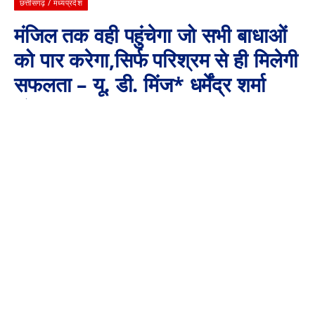
छत्तीसगढ़ / मध्यप्रदेश
मंजिल तक वही पहुंचेगा जो सभी बाधाओं
को पार करेगा,सिर्फ परिश्रम से ही मिलेगी
सफलता – यू. डी. मिंज* धर्मेंद्र शर्मा
संपादक (C.G)तहलका
By
Aaj Ki Surkhiya MPCG
July 16, 2022
No Comments
3 Mins Read
धर्मेंद्र शर्मा संपादक (C.G)तहलका
*मंजिल तक वही पहुंचेगा जो सभी
बाधाओं को पार करेगा,सिर्फ परिश्रम से ही मिलेगी सफलता – यू. डी. मिंज*
*संसदीय सचिव यू. डी. मिंज ने छात्र छात्राओं से कहा शिक्षा ही जीवन का
मुख्य आधार*
*संसदीय सचिव यू.डी. मिंज के मुख्य अतिथ्य में शासकीय हायरसेकेण्डरी