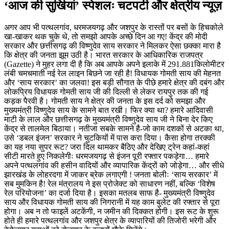
‘आज की सुर्खियां’ स्पेशलः चटपटी और क्षेत्रीय न्यूज़
अगर आप भी पत्थलगांव, धरमजयगढ़ और जशपुर के रास्तों पर बसों के हिचकोले
खा-खाकर थक चुके थे, तो समझो आपके अच्छे दिन आ गए! केंद्र की मोदी
सरकार और छत्तीसगढ़ की विष्णुदेव साय सरकार ने मिलकर ऐसा छक्का मारा है
कि क्षेत्र की जनता झूम उठी है। भारत सरकार के आधिकारिक राजपत्र
(Gazette) ने मुहर लगा दी है कि अब आपके अपने इलाके में 291.881किलोमीटर
लंबी चमचमाती नई रेल लाइन बिछने जा रही है! विधायक गोमती साय की मेहनत
और ‘साय सरकार’ का जलवा! इस बड़ी सौगात के पीछे हमारे क्षेत्र की दबंग और
लोकप्रिय विधायक गोमती साय जी की दिल्ली से लेकर रायपुर तक की गई
कड़क पैरवी है। गोमती साय ने क्षेत्र की जनता के इस दर्द को समझा और
मुख्यमंत्री विष्णुदेव साय के सामने बात रखी। फिर क्या था? हमारे आदिवासी
माटी के लाल और छत्तीसगढ़ के मुख्यमंत्री विष्णुदेव साय जी ने बिना देर किए
केंद्र से तालमेल बिठाया। नतीजा सबके सामने है-जो काम दशकों से अटका था,
उसे ‘डबल इंजन’ सरकार ने चुटकियों में पास करा दिया। कैसा होगा तरक्की
का यह नया सुपर रूट? जरा दिल थामकर बैठिए और देखिए ट्रेन कहां-कहां
सीटी मारते हुए निकलेगीः धरमजयगढ़ से इंजन पूरी रफ्तार पकड़ेगा… हमारे
अपने पत्थलगांव की हसीन वादियों और व्यापारिक केंद्रों को जोड़ेगा… और सीधे
झारखंड के लोहरदगा में जाकर ब्रेक लगाएगी ! जनता बोलीः ‘साय सरकार’ में
सब मुमकिन है! रेल मंत्रालय ने इस प्रोजेक्ट को साधारण नहीं, बल्कि ‘विशेष
रेल परियोजना’ का दर्जा दिया है। इसका मतलब साफ है- मुख्यमंत्री विष्णुदेव
साय और विधायक गोमती साय की निगरानी में यह काम बुलेट की रफ्तार से पूरा
होगा। अब न तो फाइलें अटकेंगी, न जमीन की दिक्कत होगी। इस रूट के शुरू
होते ही हमारे पत्थलगांव और जशपुर क्षेत्र के व्यापारियों की तिजोरी भरेगी और