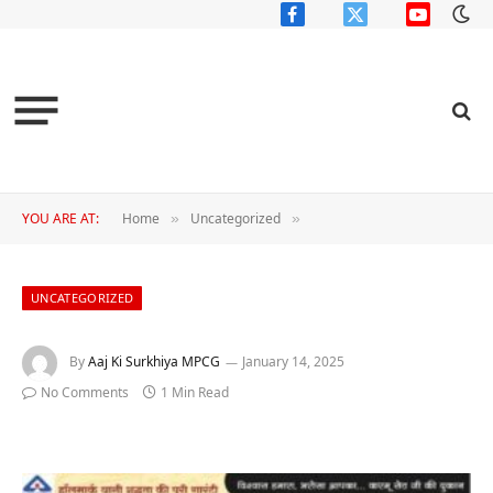
Facebook
X
YouTube
(Twitter)
YOU ARE AT:
Home
Uncategorized
»
»
UNCATEGORIZED
By
Aaj Ki Surkhiya MPCG
January 14, 2025
No Comments
1 Min Read