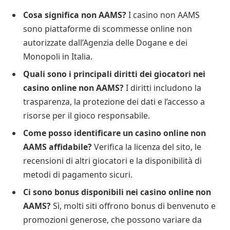
Cosa significa non AAMS?
I casino non AAMS
sono piattaforme di scommesse online non
autorizzate dall’Agenzia delle Dogane e dei
Monopoli in Italia.
Quali sono i principali diritti dei giocatori nei
casino online non AAMS?
I diritti includono la
trasparenza, la protezione dei dati e l’accesso a
risorse per il gioco responsabile.
Come posso identificare un casino online non
AAMS affidabile?
Verifica la licenza del sito, le
recensioni di altri giocatori e la disponibilità di
metodi di pagamento sicuri.
Ci sono bonus disponibili nei casino online non
AAMS?
Sì, molti siti offrono bonus di benvenuto e
promozioni generose, che possono variare da