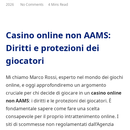
2026
No Comments
4 Mins Read
Casino online non AAMS:
Diritti e protezioni dei
giocatori
Mi chiamo Marco Rossi, esperto nel mondo dei giochi
online, e oggi approfondiremo un argomento
cruciale per chi decide di giocare in un
casino online
non AAMS
: i diritti e le protezioni dei giocatori. È
fondamentale sapere come fare una scelta
consapevole per il proprio intrattenimento online. I
siti di scommesse non regolamentati dall’Agenzia