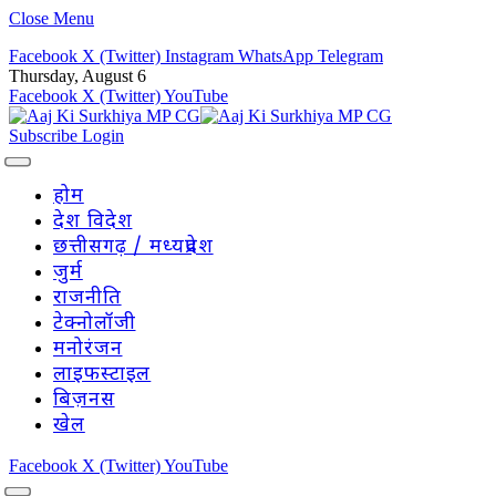
Close Menu
Facebook
X (Twitter)
Instagram
WhatsApp
Telegram
Thursday, August 6
Facebook
X (Twitter)
YouTube
Subscribe
Login
होम
देश विदेश
छत्तीसगढ़ / मध्यप्रदेश
जुर्म
राजनीति
टेक्नोलॉजी
मनोरंजन
लाइफस्टाइल
बिज़नस
खेल
Facebook
X (Twitter)
YouTube