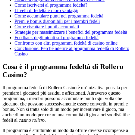
Come iscriversi al programma fedeltà?
I livelli di fedeltà e i loro vantaggi
Come accumulare punti nel programma fedeltà
Premi e bonus disponibili per i membri fedeli
Come riscattare i punti accumulati
Strategie per massimizzare i benefici del programma fedeltà
Feedback degli utenti sul programma fedeltà
Confronto con altri programmi fedeltà di casino online
Conclusione: Perché aderire al programma fedeltà di Rollero
Casino
Cosa è il programma fedeltà di Rollero
Casino?
Il programma fedeltà di Rollero Casino è un’iniziativa pensata per
premiare i giocatori più assidui e affezionati. Attraverso questo
programma, i membri possono accumulare punti ogni volta che
giocano, che possono successivamente essere convertiti in premi e
bonus. Non si tratta solo di un modo per incentivare il gioco, ma
anche di un modo per creare una comunità di giocatori soddisfatti e
fedeli al
casino rollero
.
Il programma è strutturato in modo da offrire diverse ricompense a