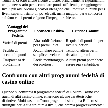
Tuttavia, ci sono anche alcune critiche, principalmente riguardanti il
tempo necessario per accumulare punti sufficienti per raggiungere
livelli più alti. Alcuni giocatori ritengono che i requisiti di punti per i
livelli superiori siano un po’ elevati, ma la maggior parte concorda
sul fatto che i premi valgono l’impegno richiesto.
Vantaggi del
Programma
Feedback Positivo
Critiche Comuni
Fedeltà
Alta soddisfazione
Requisiti di punti alti per
Varietà di premi
per i premi unici
livelli superiori
Facilità di
Accumulare punti è
Tempi di attesa per il
accumulo punti
semplice e veloce
riscatto di premi
Trasparenza del
Facile monitoraggio
Alcuni premi potrebbero
programma
dei progressi
essere più vantaggiosi
Confronto con altri programmi fedeltà di
casino online
Quando si confronta il programma fedeltà di Rollero Casino con
quelli di altri casino online, emergono alcune caratteristiche
distintive. Molti casino offrono programmi simili, ma Rollero si
distingue per la sua struttura a livelli, che premia progressivamente i