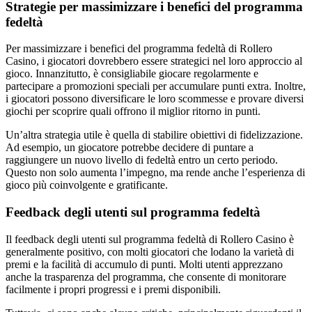
Strategie per massimizzare i benefici del programma
fedeltà
Per massimizzare i benefici del programma fedeltà di Rollero
Casino, i giocatori dovrebbero essere strategici nel loro approccio al
gioco. Innanzitutto, è consigliabile giocare regolarmente e
partecipare a promozioni speciali per accumulare punti extra. Inoltre,
i giocatori possono diversificare le loro scommesse e provare diversi
giochi per scoprire quali offrono il miglior ritorno in punti.
Un’altra strategia utile è quella di stabilire obiettivi di fidelizzazione.
Ad esempio, un giocatore potrebbe decidere di puntare a
raggiungere un nuovo livello di fedeltà entro un certo periodo.
Questo non solo aumenta l’impegno, ma rende anche l’esperienza di
gioco più coinvolgente e gratificante.
Feedback degli utenti sul programma fedeltà
Il feedback degli utenti sul programma fedeltà di Rollero Casino è
generalmente positivo, con molti giocatori che lodano la varietà di
premi e la facilità di accumulo di punti. Molti utenti apprezzano
anche la trasparenza del programma, che consente di monitorare
facilmente i propri progressi e i premi disponibili.