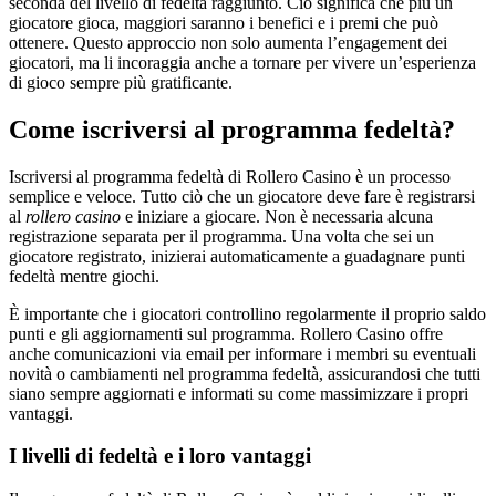
seconda del livello di fedeltà raggiunto. Ciò significa che più un
giocatore gioca, maggiori saranno i benefici e i premi che può
ottenere. Questo approccio non solo aumenta l’engagement dei
giocatori, ma li incoraggia anche a tornare per vivere un’esperienza
di gioco sempre più gratificante.
Come iscriversi al programma fedeltà?
Iscriversi al programma fedeltà di Rollero Casino è un processo
semplice e veloce. Tutto ciò che un giocatore deve fare è registrarsi
al
rollero casino
e iniziare a giocare. Non è necessaria alcuna
registrazione separata per il programma. Una volta che sei un
giocatore registrato, inizierai automaticamente a guadagnare punti
fedeltà mentre giochi.
È importante che i giocatori controllino regolarmente il proprio saldo
punti e gli aggiornamenti sul programma. Rollero Casino offre
anche comunicazioni via email per informare i membri su eventuali
novità o cambiamenti nel programma fedeltà, assicurandosi che tutti
siano sempre aggiornati e informati su come massimizzare i propri
vantaggi.
I livelli di fedeltà e i loro vantaggi