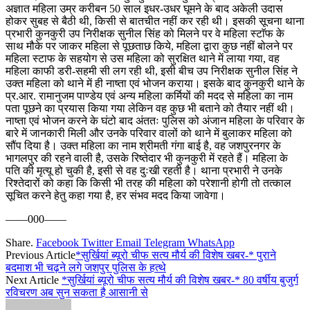
अज्ञात महिला उम्र करीबन 50 साल इधर-उधर घूमने के बाद अकेली उदास
होकर सुबह से बैठी थी, किसी से बातचीत नहीं कर रही थी। इसकी सूचना थाना
प्रभारी कुनकुरी उप निरीक्षक सुनील सिंह को मिलने पर वे महिला स्टाॅफ के
साथ मौके पर जाकर महिला से पूछताछ किये, महिला द्वारा कुछ नहीं बोलने पर
महिला स्टाफ के सहयोग से उस महिला को सुरक्षित थाने में लाया गया, वह
महिला काफी डरी-सहमी सी लग रही थी, इसी बीच उप निरीक्षक सुनील सिंह ने
उक्त महिला को थाने में ही नाष्ता एवं भोजन कराया। इसके बाद कुनकुरी थाने के
प्र.आर. रामानुजम पाण्डेय एवं अन्य महिला कर्मियों की मदद से महिला का नाम
पता पूछने का प्रयास किया गया लेकिन वह कुछ भी बताने को तैयार नहीं थी।
नाष्ता एवं भोजन करने के घंटो बाद अंततः पुलिस को अंजान महिला के परिवार के
बारे में जानकारी मिली और उनके परिवार वालों को थाने में बुलाकर महिला को
सौंप दिया है। उक्त महिला का नाम श्रीमती गंगा बाई है, वह जशपुरनगर के
भागलपुर की रहने वाली है, उसके रिष्तेदार भी कुनकुरी में रहते हैं। महिला के
पति की मृत्यू हो चुकी है, इसी से वह दुःखी रहती है। थाना प्रभारी ने उनके
रिश्तेदारों को कहा कि किसी भी तरह की महिला को परेशानी होगी तो तत्काल
सूचित करने हेतु कहा गया है, हर संभव मदद किया जावेगा।
——000——
Share.
Facebook
Twitter
Email
Telegram
WhatsApp
Previous Article
*सुर्खियां ब्यूरो चीफ सत्य मौर्य की विशेष खबर-* पुराने
बदमाश भी चढ़ने लगे जशपुर पुलिस के हत्थे
Next Article
*सुर्खियां ब्यूरो चीफ सत्य मौर्य की विशेष खबर-* 80 वर्षीय बुजुर्ग
रविचरण अब सुन सकता है आसानी से