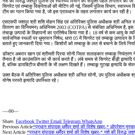
नशे की विरुद्ध जशपुर पुलिस एवं स्वास्थ्य विभाग की संयुक्त पहल लगातार की जा
सिगरेट एवं तम्बाकु विक्रेताओं की मीटिंग ली गई, जिसमें पुलिस विभाग, स्वास्थ्य
टीम का गठन किया गया है, जो इस प्रावधान के तहत लगातार कार्य कर रही है।
एसएसपी जशपुर श्री शशि मोहन सिंह एवं अतिरिक्त पुलिस अधीक्षक श्री अनिल सोनी
वितरण का विनियमन) अधिनियम 2003 (COTPA) से संबंधित अधिनियम है, इस नियम
तंचाकू उत्पादो के विज्ञापनों का प्रतिषेध किया गया है। 18 वर्ष से कम आयु के व्
सार्वजनिक स्थलों पर धुम्रपान निषेध, धारा 05 में सिगरेट एवं तम्बाकू उत्पादन के व
बताते हुए जानकारी दिया गया। किशोरों को तम्बाकु के लत से बचाने के लिये नि
डाॅक्टर अबरार खान एवं श्रीमती प्रिया सोनी जिला सलाहकार तम्बाकु नियंत्रण ने
तैनात है जो काउंसलिंग का भी कार्य करते हैं। लंबे समय से सिगरेट बीड़ी इत्यादि
है, बल्कि डायबिटीज बीमारी के भी लक्षण दिखते हैं। तम्बाकू गुटखा इत्यादि के सेवन क
उक्त बैठक में अतिरिक्त पुलिस अधीक्षक श्री अनिल सोनी, उप पुलिस अधीक्षक श्
योगेष परस्ते इत्यादि उपस्थित रहे।
—-00—
Share.
Facebook
Twitter
Email
Telegram
WhatsApp
Previous Article
*प्रधान संपादक धर्मेंद्र शर्मा की विशेष खबर-* ऑपरेशन मुस्क
Next Article
*प्रधान संपादक धर्मेंद्र शर्मा की विशेष खबर-* नशे की विरुद्ध जश