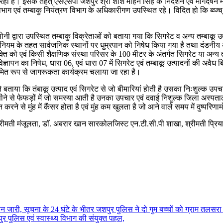
 रही है। इसके तहत् एसएसपी जशपुर श्री शशि मोहन सिंह के निर्देशन एवं मार्गदर्ष
 विभाग एवं तम्बाकु नियंत्रण विभाग के अधिकारीगण उपस्थित रहे। विदित हो कि ब्व्ज्
 द्वारा उपस्थित तम्बाकु विक्रेताओं को बताया गया कि सिगरेट व अन्य तम्बाकू उत
 के तहत सार्वजनिक स्थानों पर धुम्रपान को निषेध किया गया है तथा दंडनीय अ
यक्ति को एवं किसी शैक्षणिक संस्था परिसर के 100 मीटर के अंतर्गत सिगरेट या अन्य 
िज्ञापन का निषेध, धारा 06, एवं धारा 07 में सिगरेट एवं तम्बाकू उत्पादनों की अवैध ब
यमित रूप से जागरूकता कार्यक्रम चलाया जा रहा है।
 बताया कि तंबाकू उत्पाद एवं सिगरेट से जो बीमारियां होती है उसका निःशुल्क उपच
 पीने से फेफड़ों में जो समस्या आती है उनका उपचार एवं दवाई निशुल्क जिला अस्पता
रने से मुंह में कैंसर होता है एवं मुंह कम खुलता है जो आने वाले समय में दुष्परिणाम
रीमती मंजूलता, डाॅ. अबरार खान सारकोलजिस्ट एन.टी.सी.पी शाखा, श्रीमती प्रिय
ान जारी, सूचना के 24 घंटे के भीतर जशपुर पुलिस ने दो गुम बच्चों को ग्राम तलसरा 
पुर पुलिस एवं स्वास्थ्य विभाग की संयुक्त पहल,