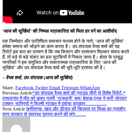
‘आज की सुर्खियां’ की निष्पक्ष पत्रकारिता को मिला हर वर्ग का आशीर्वाद
एक जिम्मेदार और प्रतिष्ठित समाचार माध्यम होने के नाते, ‘आज की सुर्खियां’
हमेशा समाज को जोड़ने का काम करता है। उप-संपादक वैभव शर्मा की यह
रिपोर्ट इस बात का प्रमाण है कि जब किसान और प्रशासन मिलकर संवाद करते
हैं, तो बड़े से बड़े संकट का हल चुटकियों में निकल जाता है। क्षेत्र के प्रबुद्ध
नागरिकों ने इस संतुलित और सकारात्मक पत्रकारिता के लिए ‘आज की
सुर्खियां’ और उप-संपादक वैभव शर्मा की भूरि-भूरि प्रशंसा की है।
– वैभव शर्मा, उप-संपादक (आज की सुर्खियां)
Share.
Facebook
Twitter
Email
Telegram
WhatsApp
Previous Article
*उप संपादक वैभव शर्मा की ग्राउंड जीरो से विशेष रिपोर्ट-*
पत्थलगांव में मौत को छूकर गुजरी ‘राजधानी’ बस! बेकाबू ट्रक ने मारी जोरदार
टक्कर; यात्रियों ने फिल्मी स्टाइल में दबोचा ड्राइवर…………..
Next Article
छत्तीसगढ़: खाद और डीजल की किल्लत पर विपक्ष का प्रदर्शन,
साय सरकार से व्यवस्था दुरुस्त करने की मांग…….