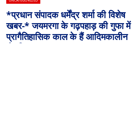
UNCATEGORIZED
*प्रधान संपादक धर्मेंद्र शर्मा की विशेष
खबर-* जयमरगा के गढ़पहाड़ की गुफा में
प्रागैतिहासिक काल के हैं आदिमकालीन
शैलचित्र
By
Aaj Ki Surkhiya MPCG
November 6, 2024
No Comments
2 Mins Read
*जयमरगा के गढ़पहाड़ की गुफा में प्रागैतिहासिक काल के हैं आदिमकालीन
शैलचित्र*
*जशपुर से लगभग 30 किलोमीटर दूर मनोरा विकासखंड में स्थित है यह
पुरातात्विक स्थल*