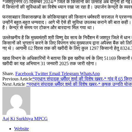
*जशपुरनगर 05 दिसम्बर 2024/* जिले के किसानों का उत्साह अब दोगुनी हो गई है। मु
में किसानों की सुविधाओं का विशेष ध्यान रखा जा रहा है। उपार्जन केन्द्रों के व्य
फरसाबहार विकासखण्ड के कोकियाखार की किसान धर्मश्वरी सरजाल ने प्रसन्नता जाह
उन्होंनें बहुत-बहुत धन्यवाद। आगे भी ऐसे ही सुविधा उपलब्ध कराने की बात कही। 
है। केन्द्र से समय पर टोकन और बारदाना मिल गया था।
उल्लेखनीय है कि मुख्यमंत्री श्री विष्णु देव साय के निर्देशन में जशपुर जिले
किसानों को भुगतान करने के लिए विपणन संघ मुख्यालय द्वारा अपैक्स बैंक क
गए थे। आगामी 02 दिवस तक की खरीदी के लिए कुल 1297 किसानो हेतु 8324.3
खाद्य विभाग के अधिकारियों ने बताया कि इस खरीफ वर्ष के लिए 51169 किसानों द
खरीदी का यह अभियान 31 जनवरी 2025 तक जारी रहेगा।
Share.
Facebook
Twitter
Email
Telegram
WhatsApp
Previous Article
*प्रधान संपादक धर्मेंद्र शर्मा की विशेष खबर-* गांव में 65 क्र
Next Article
*प्रधान संपादक धर्मेंद्र शर्मा की विशेष खबर-* कृषक उन्नति योजना
Aaj Ki Surkhiya MPCG
Website