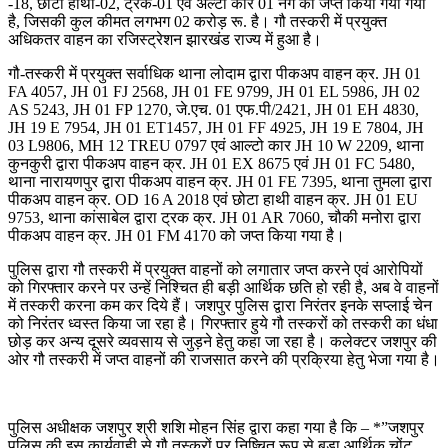
-18, छोटा हाथी-02, ट्रक-01 एवं अल्टो कार 01 नग को जप्त किया गया गया
है, जिसकी कुल कीमत लगभग 02 करोड़ रू. है। गौ तस्करी में प्रयुक्त
अधिकतर वाहन का रजिस्ट्रेशन झारखंड राज्य में हुआ है।
गौ-तस्करी में प्रयुक्त सर्वाधिक थाना लोदाम द्वारा पीकअप वाहन क्र. JH 01
FA 4057, JH 01 FJ 2568, JH 01 FE 9799, JH 01 EL 5986, JH 02
AS 5243, JH 01 FP 1270, जे.एच. 01 एफ.पी/2421, JH 01 EH 4830,
JH 19 E 7954, JH 01 ET1457, JH 01 FF 4925, JH 19 E 7804, JH
03 L9806, MH 12 TREU 0797 एवं आल्टो कार JH 10 W 2209, थाना
कुनकुरी द्वारा पीकअप वाहन क्र. JH 01 EX 8675 एवं JH 01 FC 5480,
थाना नारायणपुर द्वारा पीकअप वाहन क्र. JH 01 FE 7395, थाना तुमला द्वारा
पीकअप वाहन क्र. OD 16 A 2018 एवं छोटा हाथी वाहन क्र. JH 01 EU
9753, थाना कांसाबेल द्वारा ट्रक क्र. JH 01 AR 7060, चौकी मनोरा द्वारा
पीकअप वाहन क्र. JH 01 FM 4170 को जप्त किया गया है।
पुलिस द्वारा गौ तस्करी में प्रयुक्त वाहनों को लगातार जप्त करने एवं आरोपियों
को गिरफ्तार करने पर उन्हें निश्चित ही बड़ी आर्थिक छति हो रही है, अब वे वाहनों
में तस्करी करना कम कर दिये हैं। जशपुर पुलिस द्वारा निरंतर इनके सप्लाई चेन
को निरंतर ध्वस्त किया जा रहा है। गिरफ्तार हुये गौ तस्करों को तस्करी का धंधा
छोड़ कर अन्य दूसरे व्यवसाय से जुड़ने हेतु कहा जा रहा है। कलेक्टर जशपुर की
ओर गौ तस्करी में जप्त वाहनों की राजसात करने की प्रक्रिया हेतु भेजा गया है।
पुलिस अधीक्षक जशपुर श्री शशि मोहन सिंह द्वारा कहा गया है कि – *”जशपुर
पुलिस की इस कार्यवाही से गौ तस्करों पर निष्चित् रूप से बड़ा आर्थिक चोंट