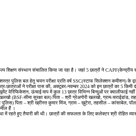
ं नवसंकल्प शिक्षण संस्थान संचालित किया जा रहा है। जहां 5 छात्रों ने CAPF(केन्
ीय सशस्त्र पुलिस बल हेतु चयन परीक्षा प्रति वर्ष SSC(स्टाफ सिलेक्शन कमीशन) के
-छात्राओं ने परीक्षा पास की, अक्टूबर-नवम्बर 2024 को इन छात्रों का 5 किमी दौ
ेंट वेरिफिकेशन, ऊंचाई माप में कुल 13 छात्र विभिन्न बिन्दुओं पर क्वालीफाई नही
िनाश खलखो (BSF-सीमा सुरक्षा बल) पिता – श्री ग्रेअगोरी खलखो, ग्राम-चराईडांड,
िस) पिता – श्री ख्रीस्त कुमार मिंज, ग्राम – ख़ुटेरा, तहसील – कांसाबेल, पॉल रा
मील हैं ।
ा में रहते हुए तैयारी की थी। छात्रों की सफलता के लिए कलेक्टर श्री रोहित व्