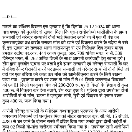
—00—
मामले का संक्षिप्त विवरण इस प्रकार है कि दिनांक 25.12.2024 को थाना
नारायणपुर को मुखबीर से सूचना मिला कि ग्राम रानीकोम्बो घांसीडीपा के झमन
सन्यासी एवं नरेन्द्र सन्यासी दोनों भाई मिलकर अपने घर में एक गौ-वंश का
क्रूरतापूर्वक वध करके उसका मांस को खाने एवं विक्रय करने के उद्देष्य से रखे
हैं, इस सूचना पर तत्काल थाना नारायणपुर से उप निरीक्षक शिव कुमार यादव
हमराह स्टाॅफ प्र.आर. 444 अजय कुजूर, आर. 709 योगेश भगत, न.सै. 339
विरेन्द्र भगत, सै. 262 अमित तिर्की के साथ आगामी कार्यवाही हेतु रवाना हुये।
टीम द्वारा मुखबीर सूचना पर बताये हुये झमन सन्यासी एवं नरेन्द्र सन्यासी के घर
में दबिश देकर घेराबंदी करने पर झमन सन्यासी एवं नरेन्द्र सन्यासी दोनों मिले एवं
वहां पर एक बछिया को काट कर मांस को खाने/विक्रय करने के लिये रखना
पाया गया। पूछताछ करने पर उक्त गौ मांस में से 01 किलो जगरनाथ विष्वकर्मा
को एवं 01 किलो धनकुंवर मिंज को 200-200 रू. प्रति किलो के हिसाब से कुल
400 रू. में विक्रय कर देना बताये, शेष रखा हुआ है। पुलिस द्वारा उपरोक्त दोनों
आरोपियों से गौ मांस, घटना में प्रयुक्त टांगी, छुरी एवं विक्रय से प्राप्त रकम
कुल 400 रू. जप्त किया गया।
आरोपी नरेन्द्र सन्यासी के मेमोरंडम कथनानुसार प्रकरण के अन्य आरोपी
जगरनाथ विष्वकर्मा एवं धनकुंवर मिंज को मोटर सायकल क्र. सी.जी. 15 सी.डी.
4289 से घर जाने के दौरान रास्ते में दबिश दिया गया उनके द्वारा दोनों भाईयों से
कुल 02 किलो गौ-मांस खरीदना स्वीकार किया गया है। उपरोक्त सभी आरोपियों