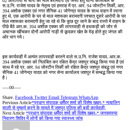
02 आरोपियों से चोरी का माल बरामदगी एवं जप्ती हेतु थाना कांसाबेल के
स.उ.नि. राजेश यादव के नेतृत्व एवं हमराह में प्र. आर. 94 जोस्टीन तिर्की, आर.
394 अशोक एक्का एवं नगर सैनिक 41 जोगेन्द्र यादव के साथ वाहन में रवाना
हुए थे, एक आरोपी के घर से माल मशरूका बरामदगी पश्चात् दूसरे आरोपी के घर
माल मशरूका बरामदगी हेतु जा रहे थे कि कुछ दूर जाने के बाद रास्ते में वाहन के
पीछे बैठे आर.क. 394 अशोक एक्का की लापरवाही से हथकड़ी को जोर से
अचानक खींचकर दोनों आरोपी गाड़ी से कूदकर खेत के मेड़ होते हुए जंगल की
ओर भाग गये।
इस कार्यवाही में अत्यंत लापरवाही बरतने वाले स.उ.नि. राजेश यादव, आर.क.
394 अशोक एक्का को निलंबित कर रक्षित केंद्र जशपुर संबद्ध किया गया है एवं
साथ में रहे प्र. आर. 94 जोस्टीन तिर्की को रक्षित केंद्र जशपुर संबद्ध एवं नगर
सैनिक 41 जोगेन्द्र यादव को नगर सेना कार्यालय जशपुर में सम्बद्ध किया गया
है।
—–00—–
Share.
Facebook
Twitter
Email
Telegram
WhatsApp
Previous Article
*प्रधान संपादक धर्मेंद्र शर्मा की विशेष खबर-* नाबालिग
साली से दुष्कर्म करने के मामले में जशपुर पुलिस की बड़ी कार्यवाही,
Next Article
*प्रधान संपादक धर्मेंद्र शर्मा की विशेष खबर-* जनसमस्या
निवारण शिविर में लोगों को किया गया स्वास्थ्य जांच