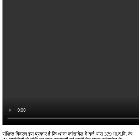
संक्षिप्त विवरण इस प्रकार है कि थाना कांसाबेल में दर्ज धारा 379 भा.द.वि. के