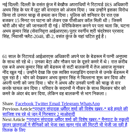
नई दिल्ली: दिल्ली के वसंत कुंज में बेखौफ अपराधियों ने रिटायर्ड IRS अधिकारी
अभय सिंह के घर में लूट की वारदात को अंजाम दिया। जब उन्होंने इसका विरोध
किया तो उनपर चाकू से हमला कर दिया। पुलिस को शनिवार देर रात एक
बजकर 15 मिनट पर घटना को लेकर एक पीसीआर कॉल मिली थी। जिसमें
चोरी और चोट की जानकारी दी गई। वेरिफिकेशन करने पर पता चला कि, घटना
अभय कुमार सिंह (सेवानिवृत्त आईआरएस) पुत्र स्वर्गीय श्री चंद्रेश्वर प्रसाद
सिंह, निवासी फ्लैट-2048, डी-2, वसंत कुंज के यहां घटित हुई है।
61 साल के रिटायर्ड आईआरएस अधिकारी अपने घर के बेडरूम में पत्नी अनुपमा
के साथ सो रहे थे। उनका बेटा और नौकर घर के दूसरे कमरे में थे। रात करीब
एक बजे अभय कुमार सिंह की बेडरूम से सटी बालकनी में तेज आवाज सुनकर
नींद खुल गई। उन्होंने देखा कि एक व्यक्ति स्लाइडिंग दरवाजे से उनके बेडरूम में
घुस रहा है। चोर को देखकर अभय कुमार सिंह ने चिल्लाना शुरू कर दिया और
अपनी पत्नी को जगा दिया। चोर ने अभय और उनकी पत्नी को चाकू से वार
करके घायल कर दिया। परिवार के सदस्यों ने नौकर के साथ मिलकर चोर को
कमरे के अंदर बंद कर दिया, लेकिन वह बालकनी से भाग निकला।
Share.
Facebook
Twitter
Email
Telegram
WhatsApp
Previous Article
*प्रधान संपादक धर्मेंद्र शर्मा की विशेष खबर-* बड़े हमले की
साजिश रच रहे थे जून में गिरफ्तार 2 माओवादी
Next Article
*प्रधान संपादक धर्मेंद्र शर्मा की विशेष खबर-* मैनपाट के स्कूली
छात्र छात्राओं ने सैनिकों को भेजा रक्षा सूत्र गांव की मिट्टी भी भेजी जा रही है
तिलक के लिए