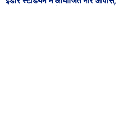
इंडोर स्टेडियम में आयोजित मोर आवास,
मोर अधिकार कार्यक्रम में शामिल हो रहे
हैं।
By
Aaj Ki Surkhiya MPCG
September 17, 2024
No Comments
1 Min Read
*
ब्रेकिंग
*
मुख्यमंत्री श्री विष्णु देव साय इंडोर स्टेडियम में आयोजित मोर आवास, मोर