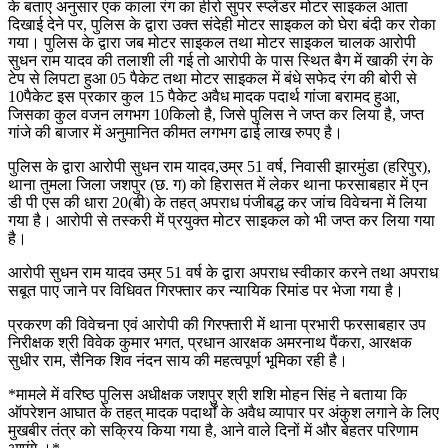
के बताए अनुसार एक काला रंग का हीरो सुपर स्प्लेंडर मोटर साइकल आता
दिखाई देने पर, पुलिस के द्वारा उक्त संदेही मोटर साइकल को घेरा बंदी कर रोका
गया। पुलिस के द्वारा जब मोटर साइकल तथा मोटर साइकल चालक आरोपी
सुधन राम यादव की तलाशी ली गई तो आरोपी के पास स्थित बैग में खाकी रंग के
टेप से लिपटा हुआ 05 पैकेट तथा मोटर साइकल में बंधे सफेद रंग की बोरी से
10पैकेट इस प्रकार कुल 15 पैकेट अवैध मादक पदार्थ गांजा बरामद हुआ,
जिसका कुल वजन लगभग 10किलो है, जिसे पुलिस ने जप्त कर लिया है, जप्त
गांजे की बाजार में अनुमानित कीमत लगभग ढाई लाख रुपए है।
पुलिस के द्वारा आरोपी सुधन राम यादव,उम्र 51 वर्ष, निवासी झारमुंडा (हरिपुर),
थाना तुमला जिला जशपुर (छ. ग) को हिरासत में लेकर थाना फरसाबहार में एन
डी पी एस की धारा 20(बी) के तहत् अपराध पंजीबद्ध कर जांच विवेचना में लिया
गया है। आरोपी से तस्करी में प्रयुक्त मोटर साइकल को भी जप्त कर लिया गया
है।
आरोपी सुधन राम यादव उम्र 51 वर्ष के द्वारा अपराध स्वीकार करने तथा अपराध
सबूत पाए जाने पर विधिवत गिरफ्तार कर न्यायिक रिमांड पर भेजा गया है।
प्रकरण की विवेचना एवं आरोपी की गिरफ्तारी में थाना प्रभारी फरसाबहार उप
निरीक्षक श्री विवेक कुमार भगत, प्रधान आरक्षक अमरनाथ पैंकरा, आरक्षक
सुधीर राम, सैनिक शिव नंदन साय की महत्वपूर्ण भूमिका रही है।
*मामले में वरिष्ठ पुलिस अधीक्षक जशपुर श्री शशि मोहन सिंह ने बताया कि
ऑपरेशन आघात के तहत् मादक पदार्थों के अवैध व्यापार पर अंकुश लगाने के लिए
मुखबीर तंत्र को सक्रिय किया गया है, आने वाले दिनों में और बेहतर परिणाम