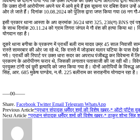
विवेचना के दौरान पाया गया कि उक्त दिनांक को उक्त दोनों आरोपियों द्वारा मवेशि
कि उक्त दोनों आरोपीगण अपने घर में आये हुये हैं इस सूचना पर दबिश देकर उन्हें
ओर ले जाते हैं। दिनांक 10.08.2024 को पुलिस द्वारा जप्त किया गया 08 नग गौ-वंश
इसी प्रकार थाना आस्ता के अप क्रमांक 36/24 धारा 325, 238(ग) BNS एवं पश
के साथ दिनांक 20.11.24 को ग्राम तिगरा जंगल मे गौ वंश की हत्या किया था। विव
योगदान रहा है।
दूसरे थाना बगीचा के प्रकरण में प्रार्थी बली राम यादव उम्र 45 साल निवासी 
रास्ते सामरबार की ओर जा रहे थे, कि रास्ते में जोड़ाबर मलार घटिया के पास देखे 
गये। प्रार्थी की रिपार्ट पर उक्त धारा सदर का अपराध पंजीबद्ध कर विवेचना में
प्रकरण के आरोपीगण फरार थे, जिसकी लगातार पतासाजी की जा रही थी। विवेचना द
प्रयुक्त टांगी एवं छुरी इत्यादि को जप्त किया गया है। दोनों आरोपियों के विरूद्ध
सिंह, आर. 685 मुकेष पाण्डेय, न.सै. 225 बलीराम का सराहनीय योगदान रहा है।
—–00——
Share.
Facebook
Twitter
Email
Telegram
WhatsApp
Previous Article
*प्रधान संपादक धर्मेंद्र शर्मा की विशेष खबर-* ऑटो पाॅर्टस 
Next Article
*प्रधान संपादक धर्मेंद्र शर्मा की विशेष खबर-* ठाकुर शोभा स