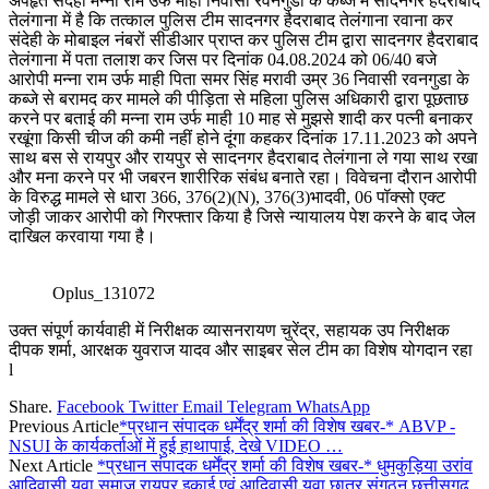
अपहृत संदेही मन्ना राम उर्फ माही निवासी रवनगुडा के कब्जे में सादनगर हैदराबाद
तेलंगाना में है कि तत्काल पुलिस टीम सादनगर हैदराबाद तेलंगाना रवाना कर
संदेही के मोबाइल नंबरों सीडीआर प्राप्त कर पुलिस टीम द्वारा सादनगर हैदराबाद
तेलंगाना में पता तलाश कर जिस पर दिनांक 04.08.2024 को 06/40 बजे
आरोपी मन्ना राम उर्फ माही पिता समर सिंह मरावी उम्र 36 निवासी रवनगुडा के
कब्जे से बरामद कर मामले की पीड़िता से महिला पुलिस अधिकारी द्वारा पूछताछ
करने पर बताई की मन्ना राम उर्फ माही 10 माह से मुझसे शादी कर पत्नी बनाकर
रखूंगा किसी चीज की कमी नहीं होने दूंगा कहकर दिनांक 17.11.2023 को अपने
साथ बस से रायपुर और रायपुर से सादनगर हैदराबाद तेलंगाना ले गया साथ रखा
और मना करने पर भी जबरन शारीरिक संबंध बनाते रहा। विवेचना दौरान आरोपी
के विरुद्ध मामले से धारा 366, 376(2)(N), 376(3)भादवी, 06 पॉक्सो एक्ट
जोड़ी जाकर आरोपी को गिरफ्तार किया है जिसे न्यायालय पेश करने के बाद जेल
दाखिल करवाया गया है।
Oplus_131072
उक्त संपूर्ण कार्यवाही में निरीक्षक व्यासनरायण चुरेंद्र, सहायक उप निरीक्षक
दीपक शर्मा, आरक्षक युवराज यादव और साइबर सेल टीम का विशेष योगदान रहा
l
Share.
Facebook
Twitter
Email
Telegram
WhatsApp
Previous Article
*प्रधान संपादक धर्मेंद्र शर्मा की विशेष खबर-* ABVP -
NSUI के कार्यकर्ताओं में हुई हाथापाई, देखे VIDEO …
Next Article
*प्रधान संपादक धर्मेंद्र शर्मा की विशेष खबर-* धुमकुड़िया उरांव
आदिवासी युवा समाज रायपुर इकाई एवं आदिवासी युवा छात्र संगठन छत्तीसगढ़