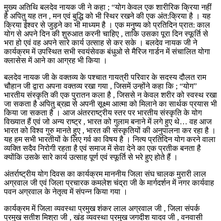
मुख्य अतिथि बलदेव नायक जी ने कहा ; “योग केवल एक शारीरिक क्रिया नहीं
है अपितु यह तन , मन एवं बुद्धि को भी स्थिर रखने की एक अंत:क्रिया है । यह
क्रिया ईश्वर से जुड़ने का भी माध्यम है । एक मनुष्य को प्रतिदिन प्रात: काल
योग से अपने दिन की शुरुआत करनी चाहिए , ताकि उसका पूरा दिन स्फूर्ति से
भरा हो एवं वह अपने सारे कार्य उत्साह से कर सके । बलदेव नायक जी ने
कार्यक्रम में उपस्थित सभी स्वयंसेवक बंधुओ से मैरिज गार्डन में संचालित योगा
क्लासेस में आने का आग्रह भी किया ।
बलदेव नायक जी के वक्तव्य के पश्चात गायत्री परिवार के सदस्य दौलत राम
चौहान जी द्वारा अपना वक्तव्य रखा गया , जिसमें उन्होंने कहा कि ; “योग”
भारतीय संस्कृति की एक पुरातन कला है , जिससे न केवल शरीर को स्वस्थ रखा
जा सकता है अपितु ब्रह्म से अपनी सूक्ष्म आत्मा को मिलाने का सार्थक प्रयास भी
किया जा सकता है । आज अंतरराष्ट्रीय स्तर पर भारतीय संस्कृति के योग
विख्यात हैं एवं जो अन्य राष्ट्र , भारत को गुलाम बनाने में लगे हुए थे… वह आज
भारत को विश्व गुरु मानते हुए , भारत की संस्कृतियों की अनुपालना कर रहा है ।
यह हम सभी भारतीयों के लिए गर्व का विषय है । नित्य प्रतिदिन योग करने वाला
व्यक्ति सदैव निरोगी रहता है एवं समाज में सेवा देने का एक प्रतीक बनता है
क्योंकि उसके सारे कार्य उत्साह पूर्ण एवं स्फूर्ति से भरे हुए होते हैं ।
अंतर्राष्ट्रीय योग दिवस का कार्यक्रम माननीय जिला संघ चालक मुरारी लाल
अग्रवाल जी एवं जिला प्रचारक कमलेश चंद्रा जी के मार्गदर्शन में नगर कार्यवाह
पवन अग्रवाल के नेतृत्व में संपन्न किया गया ।
कार्यक्रम में जिला व्यवस्था प्रमुख शंकर लाल अग्रवाल जी , जिला संपर्क
प्रमुख सतीश मिश्रा जी , खंड व्यवस्था प्रमुख जगदीश यादव जी , वनवासी