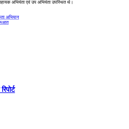
के सहायक अभियंता एवं उप अभियंता उपस्थित थे।
ूकता अभियान
ुरूआत
िपोर्ट