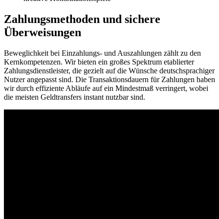
Zahlungsmethoden und sichere
Überweisungen
Beweglichkeit bei Einzahlungs- und Auszahlungen zählt zu den
Kernkompetenzen. Wir bieten ein großes Spektrum etablierter
Zahlungsdienstleister, die gezielt auf die Wünsche deutschsprachiger
Nutzer angepasst sind. Die Transaktionsdauern für Zahlungen haben
wir durch effiziente Abläufe auf ein Mindestmaß verringert, wobei
die meisten Geldtransfers instant nutzbar sind.