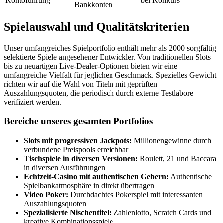
Kontoführung
bei Konkurs
Bankkonten
Spielauswahl und Qualitätskriterien
Unser umfangreiches Spielportfolio enthält mehr als 2000 sorgfältig
selektierte Spiele angesehener Entwickler. Von traditionellen Slots
bis zu neuartigen Live-Dealer-Optionen bieten wir eine
umfangreiche Vielfalt für jeglichen Geschmack. Spezielles Gewicht
richten wir auf die Wahl von Titeln mit geprüften
Auszahlungsquoten, die periodisch durch externe Testlabore
verifiziert werden.
Bereiche unseres gesamten Portfolios
Slots mit progressiven Jackpots:
Millionengewinne durch
verbundene Preispools erreichbar
Tischspiele in diversen Versionen:
Roulett, 21 und Baccara
in diversen Ausführungen
Echtzeit-Casino mit authentischen Gebern:
Authentische
Spielbankatmosphäre in direkt übertragen
Video Poker:
Durchdachtes Pokerspiel mit interessanten
Auszahlungsquoten
Spezialisierte Nischentitel:
Zahlenlotto, Scratch Cards und
kreative Kombinationsspiele