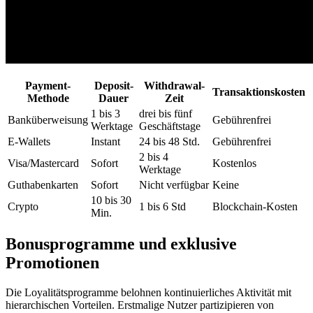
Payment-
Deposit-
Withdrawal-
Transaktionskosten
Methode
Dauer
Zeit
1 bis 3
drei bis fünf
Banküberweisung
Gebührenfrei
Werktage
Geschäftstage
E-Wallets
Instant
24 bis 48 Std.
Gebührenfrei
2 bis 4
Visa/Mastercard
Sofort
Kostenlos
Werktage
Guthabenkarten
Sofort
Nicht verfügbar
Keine
10 bis 30
Crypto
1 bis 6 Std
Blockchain-Kosten
Min.
Bonusprogramme und exklusive
Promotionen
Die Loyalitätsprogramme belohnen kontinuierliches Aktivität mit
hierarchischen Vorteilen. Erstmalige Nutzer partizipieren von