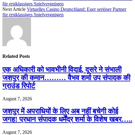
für erstklassiges Spielvergnügen
Next Article
Virtuelles Casino Deutschland: Euer seriöser Partner
für erstklassiges Spielvergnügen
Related
Posts
एक अधिकारी को भावभीनी विदाई, दूसरे ने संभाली
जशपुर की कमान……… वैभव शर्मा उप संपादक की
ग्राउंड रिपोर्ट
August 7, 2026
जशपुर में अपराधियों के लिए अब नहीं बचेगी कोई
जगह! प्रधान संपादक धर्मेंद्र शर्मा के विशेष खबर…..
August 7, 2026