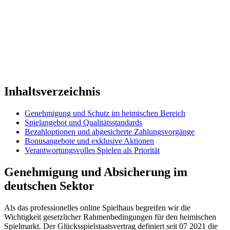
Inhaltsverzeichnis
Genehmigung und Schutz im heimischen Bereich
Spielangebot und Qualitätsstandards
Bezahloptionen und abgesicherte Zahlungsvorgänge
Bonusangebote und exklusive Aktionen
Verantwortungsvolles Spielen als Priorität
Genehmigung und Absicherung im
deutschen Sektor
Als das professionelles online Spielhaus begreifen wir die
Wichtigkeit gesetzlicher Rahmenbedingungen für den heimischen
Spielmarkt. Der Glücksspielstaatsvertrag definiert seit 07 2021 die