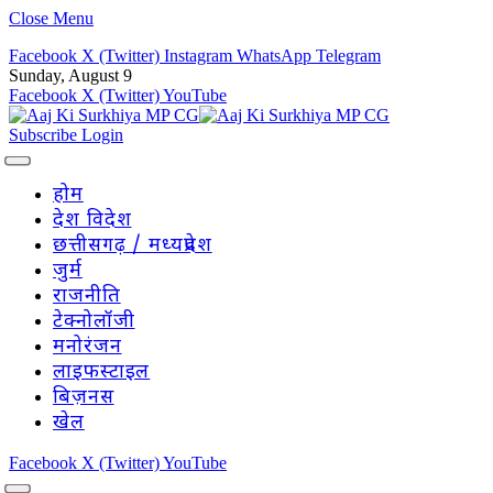
Close Menu
Facebook
X (Twitter)
Instagram
WhatsApp
Telegram
Sunday, August 9
Facebook
X (Twitter)
YouTube
Subscribe
Login
होम
देश विदेश
छत्तीसगढ़ / मध्यप्रदेश
जुर्म
राजनीति
टेक्नोलॉजी
मनोरंजन
लाइफस्टाइल
बिज़नस
खेल
Facebook
X (Twitter)
YouTube