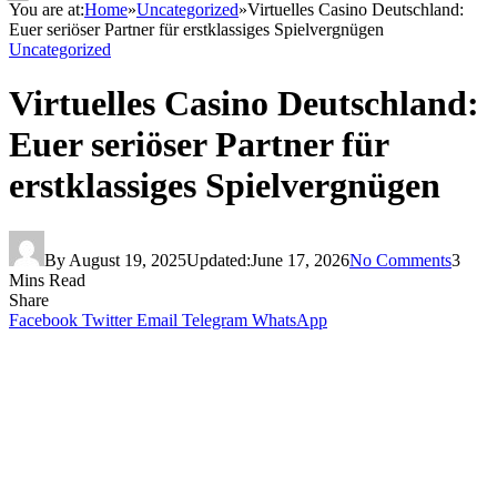
You are at:
Home
»
Uncategorized
»
Virtuelles Casino Deutschland:
Euer seriöser Partner für erstklassiges Spielvergnügen
Uncategorized
Virtuelles Casino Deutschland:
Euer seriöser Partner für
erstklassiges Spielvergnügen
By
August 19, 2025
Updated:
June 17, 2026
No Comments
3
Mins Read
Share
Facebook
Twitter
Email
Telegram
WhatsApp