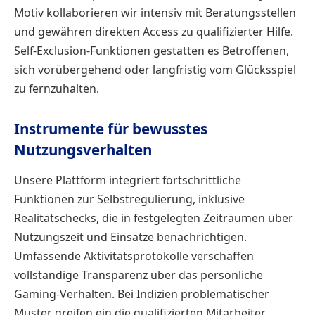
Motiv kollaborieren wir intensiv mit Beratungsstellen
und gewähren direkten Access zu qualifizierter Hilfe.
Self-Exclusion-Funktionen gestatten es Betroffenen,
sich vorübergehend oder langfristig vom Glücksspiel
zu fernzuhalten.
Instrumente für bewusstes
Nutzungsverhalten
Unsere Plattform integriert fortschrittliche
Funktionen zur Selbstregulierung, inklusive
Realitätschecks, die in festgelegten Zeiträumen über
Nutzungszeit und Einsätze benachrichtigen.
Umfassende Aktivitätsprotokolle verschaffen
vollständige Transparenz über das persönliche
Gaming-Verhalten. Bei Indizien problematischer
Muster greifen ein die qualifizierten Mitarbeiter