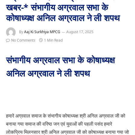
खबर-* संभागीय अग्रवाल सभा के
कोषाध्यक्ष अनिल अग्रवाल ने ली शपथ
By
Aaj Ki Surkhiya MPCG
August 17, 2025
No Comments
1 Min Read
संभागीय अग्रवाल सभा के कोषाध्यक्ष
अनिल अग्रवाल ने ली शपथ
हमारे अग्रवाल समाज के संभागीय कोषाध्यक्ष श्री अनिल अग्रवाल जी को
बनाया गया समाज की वरिष्ठ जन एवं युवाओं की पहली पसंद हमारे
लोकप्रिय मिलनसार श्री अनिल अग्रवाल जी को कोषाध्यक्ष बनाया गया जो