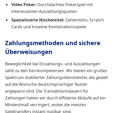
Video Poker:
Durchdachtes Pokerspiel mit
interessanten Auszahlungsquoten
Spezialisierte Nischentitel:
Zahlenlotto, Scratch
Cards und kreative Kombinationsspiele
Zahlungsmethoden und sichere
Überweisungen
Beweglichkeit bei Einzahlungs- und Auszahlungen
zählt zu den Kernkompetenzen. Wir bieten ein großes
Spektrum etablierter Zahlungsdienstleister, die gezielt
auf die Wünsche deutschsprachiger Nutzer
angepasst sind. Die Transaktionsdauern für
Zahlungen haben wir durch effiziente Abläufe auf ein
Mindestmaß verringert, wobei die meisten
Geldtransfers instant nutzbar sind.