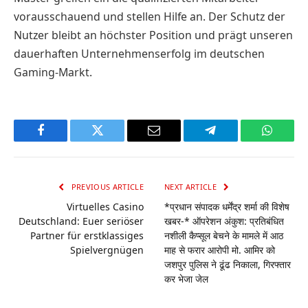
vorausschauend und stellen Hilfe an. Der Schutz der
Nutzer bleibt an höchster Position und prägt unseren
dauerhaften Unternehmenserfolg im deutschen
Gaming-Markt.
Facebook
Twitter
Email
Telegram
WhatsA
PREVIOUS ARTICLE
NEXT ARTICLE
Virtuelles Casino
*प्रधान संपादक धर्मेंद्र शर्मा की विशेष
Deutschland: Euer seriöser
खबर-* ऑपरेशन अंकुश: प्रतिबंधित
Partner für erstklassiges
नशीली कैप्सूल बेचने के मामले में आठ
Spielvergnügen
माह से फरार आरोपी मो. आमिर को
जशपुर पुलिस ने ढूंढ निकाला, गिरफ्तार
कर भेजा जेल