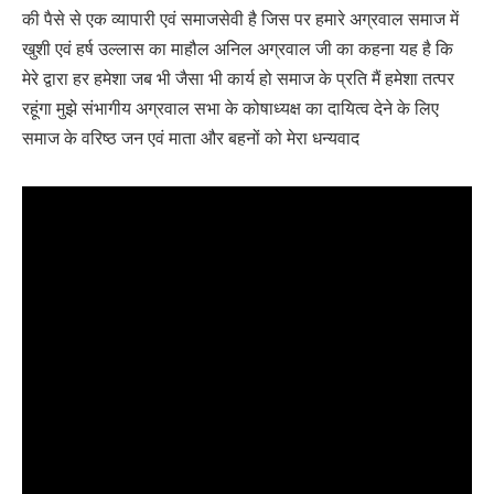
की पैसे से एक व्यापारी एवं समाजसेवी है जिस पर हमारे अग्रवाल समाज में
खुशी एवं हर्ष उल्लास का माहौल अनिल अग्रवाल जी का कहना यह है कि
मेरे द्वारा हर हमेशा जब भी जैसा भी कार्य हो समाज के प्रति मैं हमेशा तत्पर
रहूंगा मुझे संभागीय अग्रवाल सभा के कोषाध्यक्ष का दायित्व देने के लिए
समाज के वरिष्ठ जन एवं माता और बहनों को मेरा धन्यवाद