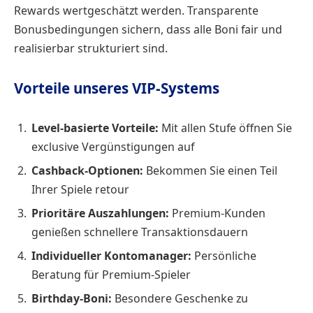
Rewards wertgeschätzt werden. Transparente
Bonusbedingungen sichern, dass alle Boni fair und
realisierbar strukturiert sind.
Vorteile unseres VIP-Systems
Level-basierte Vorteile:
Mit allen Stufe öffnen Sie
exclusive Vergünstigungen auf
Cashback-Optionen:
Bekommen Sie einen Teil
Ihrer Spiele retour
Prioritäre Auszahlungen:
Premium-Kunden
genießen schnellere Transaktionsdauern
Individueller Kontomanager:
Persönliche
Beratung für Premium-Spieler
Birthday-Boni:
Besondere Geschenke zu