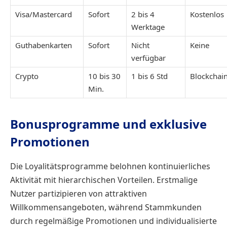
Visa/Mastercard
Sofort
2 bis 4
Kostenlos
Werktage
Guthabenkarten
Sofort
Nicht
Keine
verfügbar
Crypto
10 bis 30
1 bis 6 Std
Blockchai
Min.
Bonusprogramme und exklusive
Promotionen
Die Loyalitätsprogramme belohnen kontinuierliches
Aktivität mit hierarchischen Vorteilen. Erstmalige
Nutzer partizipieren von attraktiven
Willkommensangeboten, während Stammkunden
durch regelmäßige Promotionen und individualisierte